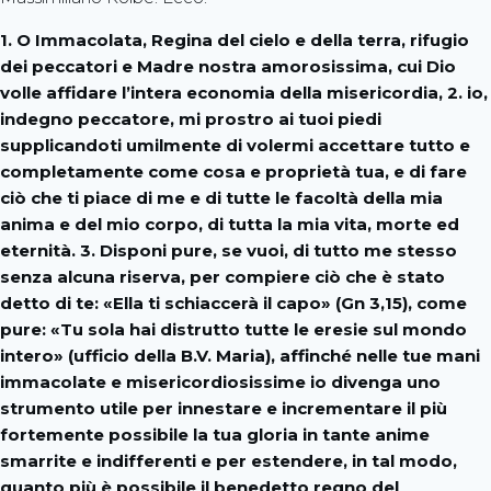
1. O Immacolata, Regina del cielo e della terra, rifugio
dei peccatori e Madre nostra amorosissima, cui Dio
volle affidare l’intera economia della misericordia, 2. io,
indegno peccatore, mi prostro ai tuoi piedi
supplicandoti umilmente di volermi accettare tutto e
completamente come cosa e proprietà tua, e di fare
ciò che ti piace di me e di tutte le facoltà della mia
anima e del mio corpo, di tutta la mia vita, morte ed
eternità. 3. Disponi pure, se vuoi, di tutto me stesso
senza alcuna riserva, per compiere ciò che è stato
detto di te: «Ella ti schiaccerà il capo» (Gn 3,15), come
pure: «Tu sola hai distrutto tutte le eresie sul mondo
intero» (ufficio della B.V. Maria), affinché nelle tue mani
immacolate e misericordiosissime io divenga uno
strumento utile per innestare e incrementare il più
fortemente possibile la tua gloria in tante anime
smarrite e indifferenti e per estendere, in tal modo,
quanto più è possibile il benedetto regno del