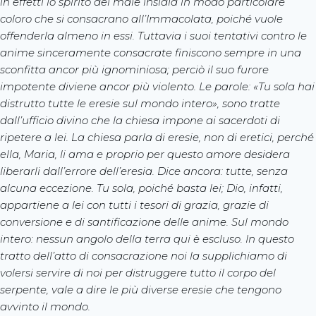
in effetti lo spirito del male insidia in modo particolare
coloro che si consacrano all’Immacolata, poiché vuole
offenderla almeno in essi. Tuttavia i suoi tentativi contro le
anime sinceramente consacrate finiscono sempre in una
sconfitta ancor più ignominiosa; perciò il suo furore
impotente diviene ancor più violento. Le parole: «Tu sola hai
distrutto tutte le eresie sul mondo intero», sono tratte
dall’ufficio divino che la chiesa impone ai sacerdoti di
ripetere a lei. La chiesa parla di eresie, non di eretici, perché
ella, Maria, li ama e proprio per questo amore desidera
liberarli dall’errore dell’eresia. Dice ancora: tutte, senza
alcuna eccezione. Tu sola, poiché basta lei; Dio, infatti,
appartiene a lei con tutti i tesori di grazia, grazie di
conversione e di santificazione delle anime. Sul mondo
intero: nessun angolo della terra qui è escluso. In questo
tratto dell’atto di consacrazione noi la supplichiamo di
volersi servire di noi per distruggere tutto il corpo del
serpente, vale a dire le più diverse eresie che tengono
avvinto il mondo.