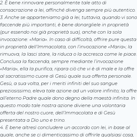
2. È bene rinnovare personalmente tale atto di
consacrazione a lei, affinché divenga sempre più autentico.
3. Anche se apparteniamo già a lei, tuttavia, quando vi sono
faccende più importanti, è bene donargliele in proprietà
(pur essendo noi già proprietà sua), anche con la sola
invocazione: «Maria». In caso di difficoltà, offrire pure questa
in proprietà dell’Immacolata, con l’invocazione «Maria»; la
rimuova, la lasci stare, la riduca o la accresca come le piace.
Conclusa la faccenda, sempre mediante l’invocazione
«Maria», ella la purifica, ripara ciò che vi è di male e la offre
al sacratissimo cuore di Gesù quale sua offerta personale.
Gesù, a sua volta, per i meriti infiniti del suo sangue
preziosissimo, eleva tale azione ad un valore infinito; la offre
all’eterno Padre quale dono degno della maestà infinita. In
questo modo tale nostra azione diviene una volontaria
offerta del nostro cuore, dell’Immacolata e di Gesù
presentata a Dio uno e trino.
4. È bene altresì concludere un accordo con lei, in base al
quale, anche se ci dimenticassimo di offrirle qualsiasi cosa,