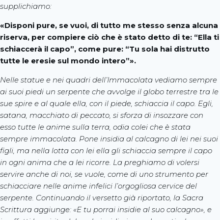
supplichiamo:
«Disponi pure, se vuoi, di tutto me stesso senza alcuna
riserva, per compiere ciò che è stato detto di te: “Ella ti
schiaccerà il capo”, come pure: “Tu sola hai distrutto
tutte le eresie sul mondo intero”».
Nelle statue e nei quadri dell’Immacolata vediamo sempre
ai suoi piedi un serpente che avvolge il globo terrestre tra le
sue spire e al quale ella, con il piede, schiaccia il capo. Egli,
satana, macchiato di peccato, si sforza di insozzare con
esso tutte le anime sulla terra, odia colei che è stata
sempre immacolata. Pone insidia al calcagno di lei nei suoi
figli, ma nella lotta con lei ella gli schiaccia sempre il capo
in ogni anima che a lei ricorre. La preghiamo di volersi
servire anche di noi, se vuole, come di uno strumento per
schiacciare nelle anime infelici l’orgogliosa cervice del
serpente. Continuando il versetto già riportato, la Sacra
Scrittura aggiunge: «E tu porrai insidie al suo calcagno», e