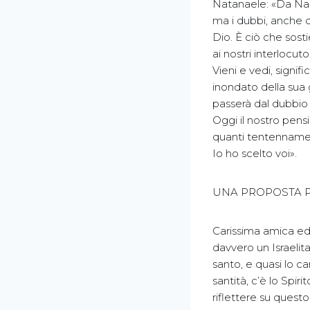
Natanaele: «Da Naz
ma i dubbi, anche q
Dio. È ciò che sost
ai nostri interlocut
Vieni e vedi, signif
inondato della sua 
passerà dal dubbio al
Oggi il nostro pensi
quanti tentennament
Io ho scelto voi».
UNA PROPOSTA PE
Carissima amica ed
davvero un Israelita
santo, e quasi lo ca
santità, c’è lo Spir
riflettere su questo