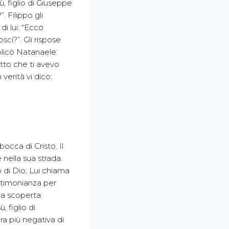
, figlio di Giuseppe
 Filippo gli
di lui: “Ecco
ci?”. Gli rispose
eplicò Natanaele:
detto che ti avevo
 verità vi dico:
occa di Cristo. Il
 nella sua strada.
 di Dio; Lui chiama
stimonianza per
ua scoperta:
 figlio di
ra più negativa di