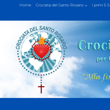
Home
Crociata del Santo Rosario
I primi 5 