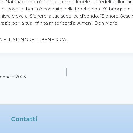
. Natanaele non è falso perché è fedele. La fedeltà allontana 
eri. Dove la libertà è costruita nella fedeltà non c’è bisogno di 
ghiera eleva al Signore la tua supplica dicendo: “Signore Ges
 Grazie per la tua infinita misericordia. Amen”. Don Mario
E IL SIGNORE TI BENEDICA.
gennaio 2023
Contatti