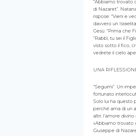
“Abbiamo trovato co
di Nazaret”. Natana
rispose: “Vieni e ve
davvero un Israelit
Gesù: “Prima che Fil
“Rabbì, tu sei il Fig
visto sotto il fico, 
vedrete il cielo ape
UNA RIFLESSIONE
“Seguimi”. Un imper
fortunato interlocut
Solo lui ha questo 
perché ama di un am
altri: l’amore divi
«Abbiamo trovato co
Giuseppe di Nazaret