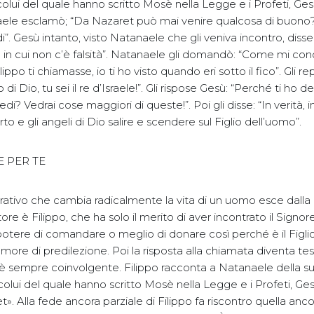
lui del quale hanno scritto Mosè nella Legge e i Profeti, Gesù
ele esclamò; “Da Nazaret può mai venire qualcosa di buono?”.
di”. Gesù intanto, visto Natanaele che gli veniva incontro, disse 
a in cui non c’è falsità”. Natanaele gli domandò: “Come mi conos
ippo ti chiamasse, io ti ho visto quando eri sotto il fico”. Gli r
lio di Dio, tu sei il re d’Israele!”. Gli rispose Gesù: “Perché ti ho 
credi? Vedrai cose maggiori di queste!”. Poi gli disse: “In verità, in
rto e gli angeli di Dio salire e scendere sul Figlio dell’uomo”.
 PER TE
ativo che cambia radicalmente la vita di un uomo esce dalla b
ore è Filippo, che ha solo il merito di aver incontrato il Signore
potere di comandare o meglio di donare così perché è il Figlio
ore di predilezione. Poi la risposta alla chiamata diventa te
no è sempre coinvolgente. Filippo racconta a Natanaele della s
lui del quale hanno scritto Mosè nella Legge e i Profeti, Gesù,
». Alla fede ancora parziale di Filippo fa riscontro quella anco