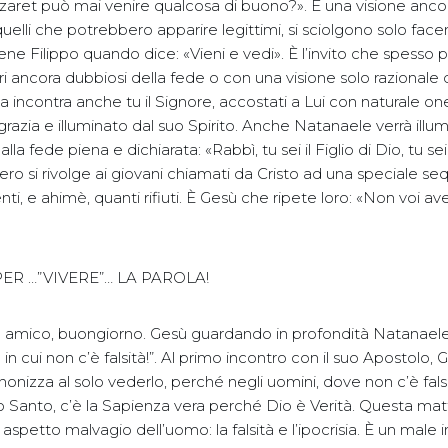
aret può mai venire qualcosa di buono?». È una visione anc
uelli che potrebbero apparire legittimi, si sciolgono solo fac
iene Filippo quando dice: «Vieni e vedi». È l’invito che spesso
ori ancora dubbiosi della fede o con una visione solo razionale d
ica incontra anche tu il Signore, accostati a Lui con naturale on
grazia e illuminato dal suo Spirito. Anche Natanaele verrà illu
la fede piena e dichiarata: «Rabbì, tu sei il Figlio di Dio, tu sei i
ero si rivolge ai giovani chiamati da Cristo ad una speciale se
i, e ahimè, quanti rifiuti. È Gesù che ripete loro: «Non voi a
R …”VIVERE”… LA PAROLA!
 amico, buongiorno. Gesù guardando in profondità Natanaele
 in cui non c’è falsità!”. Al primo incontro con il suo Apostolo,
nonizza al solo vederlo, perché negli uomini, dove non c’è falsit
ito Santo, c’è la Sapienza vera perché Dio è Verità. Questa matti
 aspetto malvagio dell’uomo: la falsità e l’ipocrisia. È un male