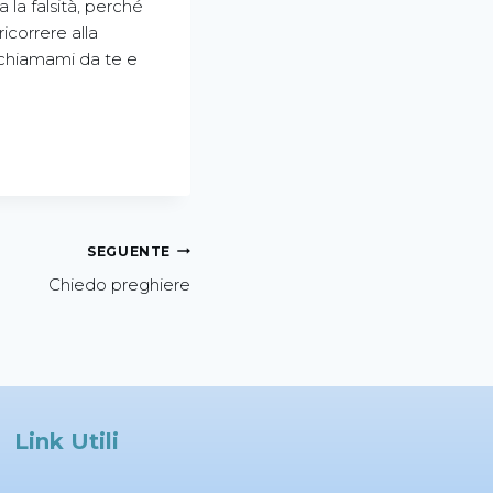
la falsità, perché
ricorrere alla
ù chiamami da te e
SEGUENTE
Chiedo preghiere
Link Utili