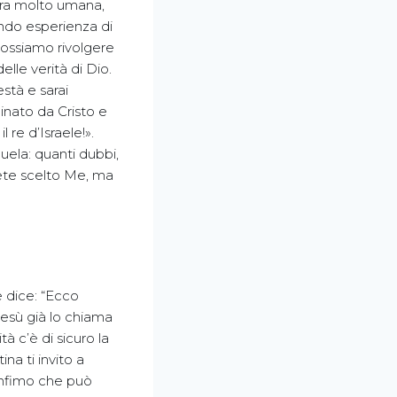
ora molto umana,
endo esperienza di
 possiamo rivolgere
elle verità di Dio.
està e sarai
minato da Cristo e
l re d’Israele!».
quela: quanti dubbi,
vete scelto Me, ma
 dice: “Ecco
 Gesù già lo chiama
à c’è di sicuro la
na ti invito a
 infimo che può