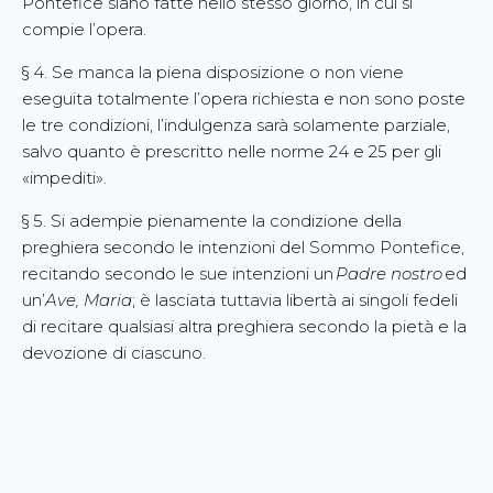
Pontefice siano fatte nello stesso giorno, in cui si
compie l’opera.
§ 4. Se manca la piena disposizione o non viene
eseguita totalmente l’opera richiesta e non sono poste
le tre condizioni, l’indulgenza sarà solamente parziale,
salvo quanto è prescritto nelle norme 24 e 25 per gli
«impediti».
§ 5. Si adempie pienamente la condizione della
preghiera secondo le intenzioni del Sommo Pontefice,
recitando secondo le sue intenzioni un
Padre nostro
ed
un’
Ave, Maria
; è lasciata tuttavia libertà ai singoli fedeli
di recitare qualsiasi altra preghiera secondo la pietà e la
devozione di ciascuno.