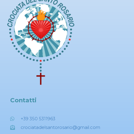
Contatti
+39 350 5311963
crociatadelsantorosario@gmail.com