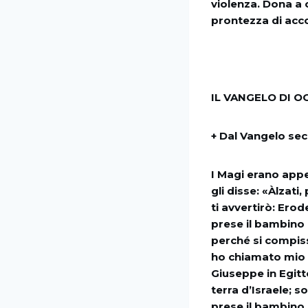
violenza. Dona a 
prontezza di acco
IL VANGELO DI O
+ Dal Vangelo se
I Magi erano app
gli disse: «Àlzati
ti avvertirò: Erod
prese il bambino 
perché si compiss
ho chiamato mio f
Giuseppe in Egitto
terra d’Israele; s
prese il bambino 