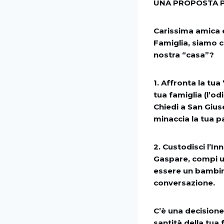
UNA PROPOSTA P
Carissima amica 
Famiglia, siamo c
nostra “casa”?
1. Affronta la tua
tua famiglia (l’od
Chiedi a San Gius
minaccia la tua pa
2. Custodisci l’I
Gaspare, compi un
essere un bambino
conversazione.
C’è una decisione 
santità della tua 