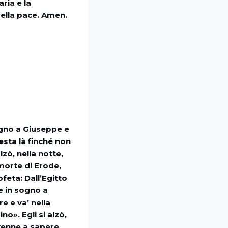
ria e la
della pace. Amen.
ogno a Giuseppe e
resta là finché non
lzò, nella notte,
 morte di Erode,
feta: Dall’Egitto
e in sogno a
e e va’ nella
no». Egli si alzò,
 venne a sapere