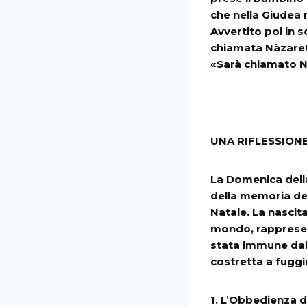
che nella Giudea 
Avvertito poi in s
chiamata Nàzaret,
«Sarà chiamato 
UNA RIFLESSIONE
La Domenica della
della memoria dei
Natale. La nascit
mondo, rappresen
stata immune dalle
costretta a fuggi
1. L’Obbedienza di