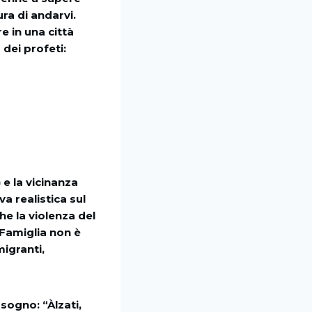
ra di andarvi.
re in una città
dei profeti:
e la vicinanza
a realistica sul
e la violenza del
Famiglia non è
migranti,
 sogno: “Àlzati,