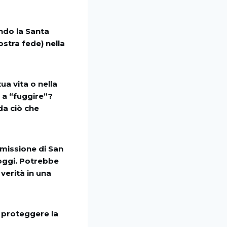
ndo la Santa
stra fede) nella
ua vita o nella
o a “fuggire”?
da ciò che
 missione di San
 oggi. Potrebbe
verità in una
r proteggere la