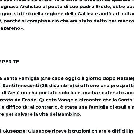
regnava Archelao al posto di suo padre Erode, ebbe pau
ogno, si ritirò nella regione della Galilea e andò ad abita
 perché si compisse ciò che era stato detto per mezzo 
Nazareno».
 PER TE
 Santa Famiglia (che cade oggi o il giorno dopo Natale) 
 Santi Innocenti (28 dicembre) ci offrono una prospettiv
a di Gesù non ha portato solo luce, ma ha scatenato anch
tata da Erode. Questo Vangelo ci mostra che la Santa 
 difficoltà; al contrario, è stata una famiglia di esuli e 
re per salvare la vita del Bambino.
 Giuseppe: Giuseppe riceve istruzioni chiare e difficili in