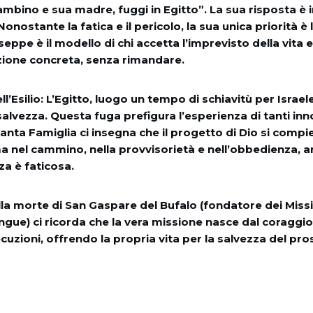
bambino e sua madre, fuggi in Egitto”. La sua risposta è 
 Nonostante la fatica e il pericolo, la sua unica priorità è 
eppe è il modello di chi accetta l’imprevisto della vita e
azione concreta, senza rimandare.
ll’Esilio: L’Egitto, luogo un tempo di schiavitù per Israel
 salvezza. Questa fuga prefigura l’esperienza di tanti inn
Santa Famiglia ci insegna che il progetto di Dio si compi
ma nel cammino, nella provvisorietà e nell’obbedienza,
a è faticosa.
lla morte di San Gaspare del Bufalo (fondatore dei Missi
gue) ci ricorda che la vera missione nasce dal coraggio 
cuzioni, offrendo la propria vita per la salvezza del pr