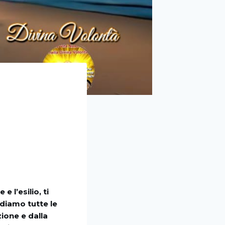
 l’esilio, ti
idiamo tutte le
ione e dalla