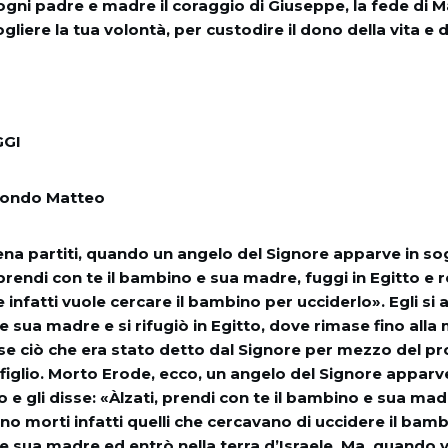
ogni padre e madre il coraggio di Giuseppe, la fede di Ma
gliere la tua volontà, per custodire il dono della vita e 
GGI
condo Matteo
ena partiti, quando un angelo del Signore apparve in s
, prendi con te il bambino e sua madre, fuggi in Egitto e 
e infatti vuole cercare il bambino per ucciderlo». Egli si a
e sua madre e si rifugiò in Egitto, dove rimase fino alla
e ciò che era stato detto dal Signore per mezzo del pro
iglio. Morto Erode, ecco, un angelo del Signore apparv
 e gli disse: «Àlzati, prendi con te il bambino e sua madr
ono morti infatti quelli che cercavano di uccidere il bambi
e sua madre ed entrò nella terra d’Israele. Ma, quando