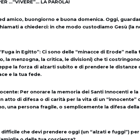
ER …“VIVERE”… LA PAROLA!
ed amico, buongiorno e buona domenica. Oggi, guarda
hiamati a chiederci: in che modo custodiamo Gesù (la no
 “Fuga in Egitto”: Ci sono delle “minacce di Erode” nella t
io, la menzogna, la critica, le divisioni) che ti costringon
eppe la forza di alzarti subito e di prendere le distanze 
ce e la tua fede.
nnocente: Per onorare la memoria dei Santi Innocenti e la
 atto di difesa o di carità per la vita di un “innocente”
, una persona fragile, o semplicemente la difesa della 
difficile che devi prendere oggi (un “alzati e fuggi”) pe
famiglia o della tua coscienza?