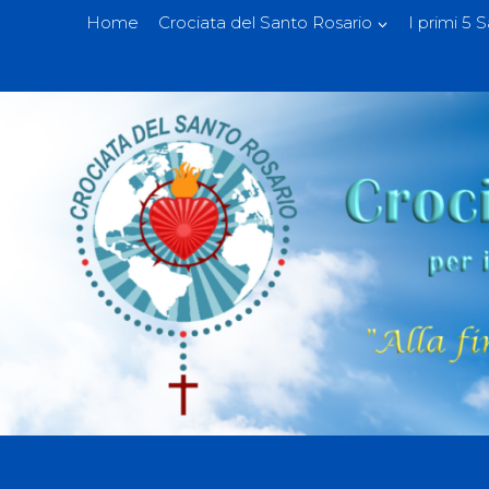
Home
Crociata del Santo Rosario
I primi 5 