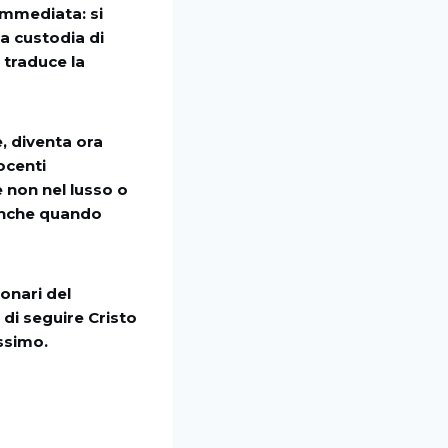
immediata: si
la custodia di
 traduce la
e, diventa ora
ocenti
e non nel lusso o
 anche quando
onari del
di seguire Cristo
ossimo.