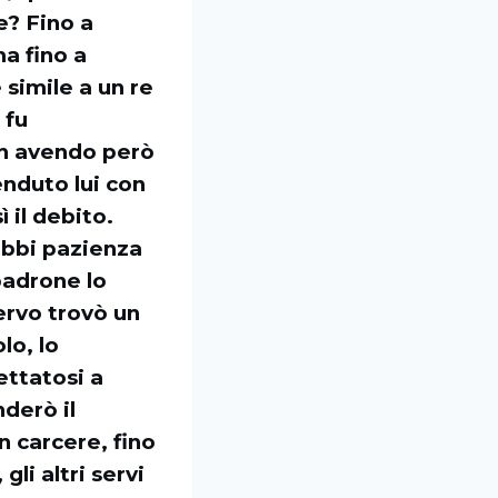
e? Fino a
ma fino a
 simile a un re
 fu
on avendo però
enduto lui con
 il debito.
 abbi pazienza
 padrone lo
ervo trovò un
lo, lo
ettatosi a
nderò il
n carcere, fino
li altri servi