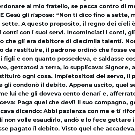
rdonare al mio fratello, se pecca contro di m
E Gesù gli rispose: “Non ti dico fino a sette, 
 sette. A questo proposito, il regno dei cieli è
i conti con i suoi servi. Incominciati i conti, gli
 che gli era debitore di diecimila talenti. N
ro da restituire, il padrone ordinò che fosse v
 i figli e con quanto possedeva, e saldasse così
rvo, gettatosi a terra, lo supplicava: Signore,
stituirò ogni cosa. Impietositosi del servo, il
e gli condonò il debito. Appena uscito, quel s
me lui che gli doveva cento denari e, afferrato
ceva: Paga quel che devi! Il suo compagno, g
licava dicendo: Abbi pazienza con me e ti rifo
i non volle esaudirlo, andò e lo fece gettare i
se pagato il debito. Visto quel che accadeva, g