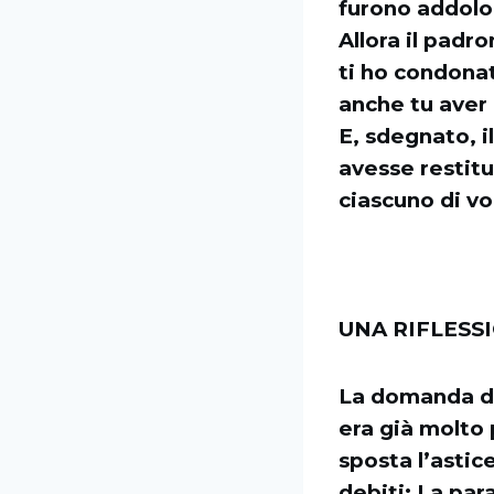
furono addolor
Allora il padr
ti ho condonat
anche tu aver 
E, sdegnato, i
avesse restitu
ciascuno di vo
UNA RIFLESS
La domanda di
era già molto 
sposta l’astice
debiti: La par