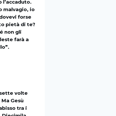
o l’accaduto.
o malvagio, io
 dovevi forse
o pietà di te?
é non gli
leste farà a
lo”.
sette volte
o. Ma Gesù
abisso tra i
. Diecimila