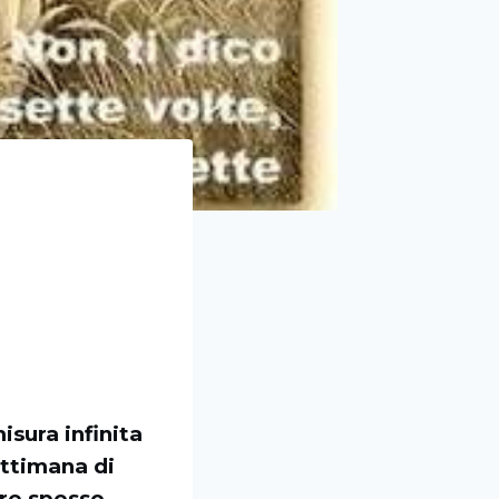
isura infinita
ettimana di
ore spesso