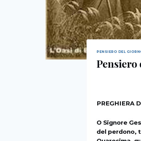
PENSIERO DEL GIOR
Pensiero 
PREGHIERA D
O Signore Gesù
del perdono, t
Quaresima, gua