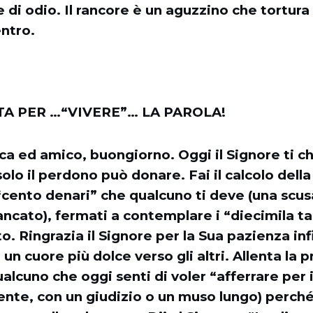
e di odio. Il rancore è un aguzzino che tortura
entro.
A PER …“VIVERE”… LA PAROLA!
a ed amico, buongiorno. Oggi il Signore ti c
 solo il perdono può donare. Fai il calcolo dell
“cento denari” che qualcuno ti deve (una scus
ncato), fermati a contemplare i “diecimila ta
o. Ringrazia il Signore per la Sua pazienza inf
un cuore più dolce verso gli altri. Allenta la p
ualcuno che oggi senti di voler “afferrare per i
nte, con un giudizio o un muso lungo) perché