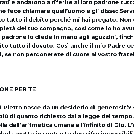
ati e andarono a riferire al loro padrone tutt
one fece chiamare quell’uomo e gli disse: Serv
o tutto il debito perché mi hai pregato. Non
pietà del tuo compagno, così come io ho avut
l padrone lo diede in mano agli aguzzini, finch
ito tutto il dovuto. Così anche il mio Padre ce
i, se non perdonerete di cuore al vostro fratel
IONE PER TE
 Pietro nasce da un desiderio di generosità: 
più di quanto richiesto dalla legge del temp
lla dall’aritmetica umana all’infinito di Dio. L’
abola mette in contrasto due cifre impossibili