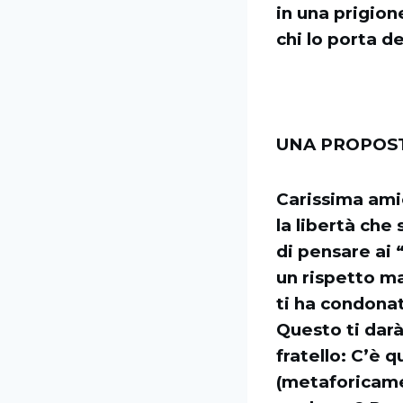
in una prigion
chi lo porta d
UNA PROPOST
Carissima amic
la libertà che
di pensare ai 
un rispetto ma
ti ha condonat
Questo ti darà 
fratello: C’è q
(metaforicame