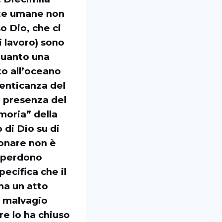
ite umane non
o Dio, che ci
i lavoro) sono
 quanto una
to all’oceano
menticanza del
a presenza del
moria” della
di Dio su di
donare non è
: perdono
ecifica che il
ma un atto
vo malvagio
re lo ha chiuso