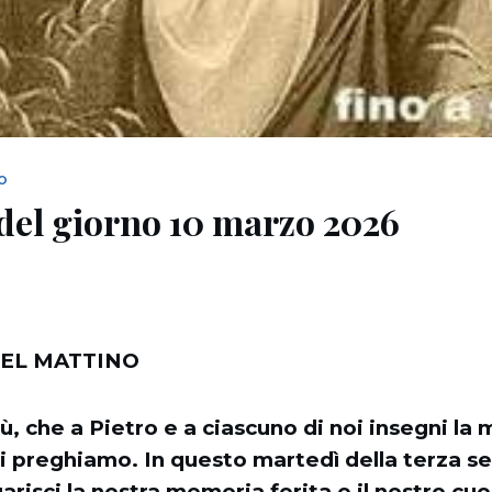
NO
del giorno 10 marzo 2026
EL MATTINO
, che a Pietro e a ciascuno di noi insegni la m
i preghiamo. In questo martedì della terza s
risci la nostra memoria ferita e il nostro cu