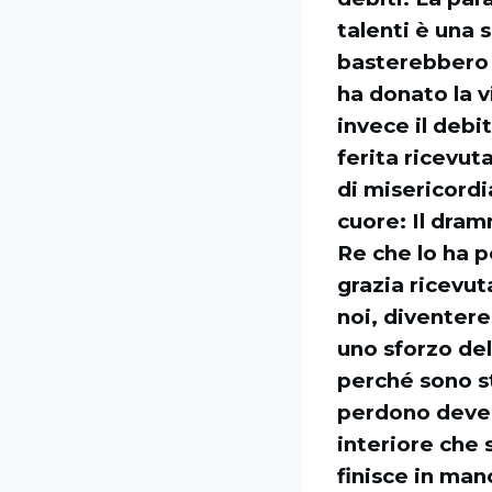
talenti è una
basterebbero a
ha donato la vi
invece il debi
ferita ricevut
di misericordi
cuore: Il dram
Re che lo ha 
grazia ricevu
noi, diventere
uno sforzo del
perché sono st
perdono deve 
interiore che 
finisce in man