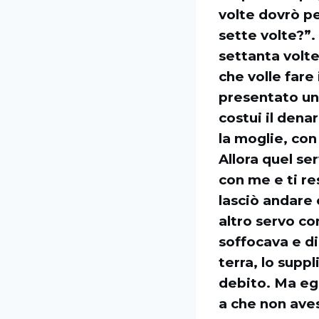
volte dovrò pe
sette volte?”. 
settanta volte
che volle fare 
presentato uno
costui il dena
la moglie, con
Allora quel se
con me e ti re
lasciò andare 
altro servo co
soffocava e di
terra, lo supp
debito. Ma egl
a che non aves