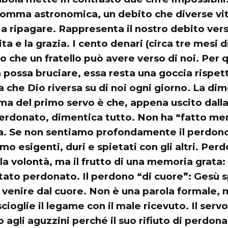
 somma astronomica, un debito che diverse v
 ripagare. Rappresenta il nostro debito vers
ta e la grazia. I cento denari (circa tre mesi d
to che un fratello può avere verso di noi. Per
a possa bruciare, essa resta una goccia rispet
a che Dio riversa su di noi ogni giorno. La di
ma del primo servo è che, appena uscito dall
perdonato, dimentica tutto. Non ha “fatto me
ta. Se non sentiamo profondamente il perdono 
mo esigenti, duri e spietati con gli altri. Per
la volontà, ma il frutto di una memoria grata
ato perdonato. Il perdono “di cuore”: Gesù sp
venire dal cuore. Non è una parola formale, 
scioglie il legame con il male ricevuto. Il ser
o agli aguzzini perché il suo rifiuto di perdona