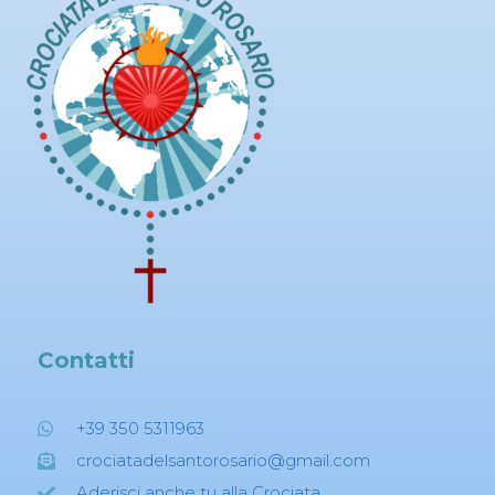
Contatti
+39 350 5311963
crociatadelsantorosario@gmail.com
Aderisci anche tu alla Crociata