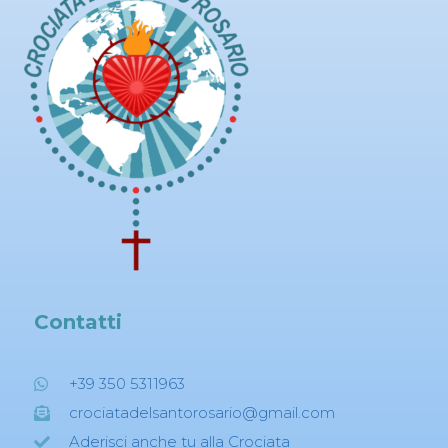
Contatti
+39 350 5311963
crociatadelsantorosario@gmail.com
Aderisci anche tu alla Crociata