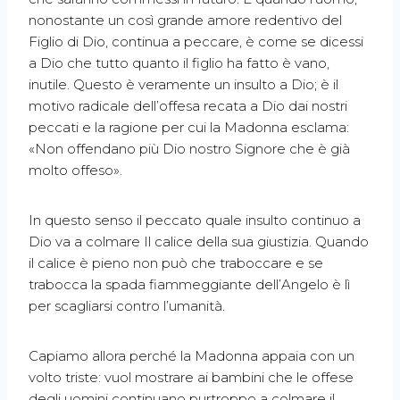
nonostante un così grande amore redentivo del
Figlio di Dio, continua a peccare, è come se dicessi
a Dio che tutto quanto il figlio ha fatto è vano,
inutile. Questo è veramente un insulto a Dio; è il
motivo radicale dell’offesa recata a Dio dai nostri
peccati e la ragione per cui la Madonna esclama:
«Non offendano più Dio nostro Signore che è già
molto offeso».
In questo senso il peccato quale insulto continuo a
Dio va a colmare Il calice della sua giustizia. Quando
il calice è pieno non può che traboccare e se
trabocca la spada fiammeggiante dell’Angelo è lì
per scagliarsi contro l’umanità.
Capiamo allora perché la Madonna appaia con un
volto triste: vuol mostrare ai bambini che le offese
degli uomini continuano purtroppo a colmare il