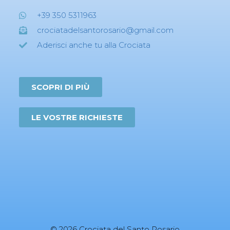
+39 350 5311963
crociatadelsantorosario@gmail.com
Aderisci anche tu alla Crociata
SCOPRI DI PIÙ
LE VOSTRE RICHIESTE
© 2026 Crociata del Santo Rosario