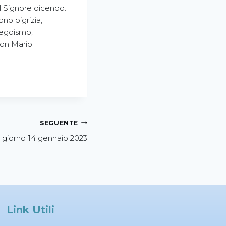
il Signore dicendo:
ono pigrizia,
 egoismo,
Don Mario
SEGUENTE
 giorno 14 gennaio 2023
Link Utili