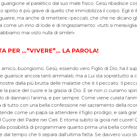
 guarigione al paralitico dal suo male fisico. Gesù ribadisce co
llo spirito è più grave di quello che immobilizza il corpo. Egli è il 
uarire, ma anche di rimettere i peccati, che che ne dicano gli 
na come un inno di lode e di ringraziamento: «tutti si meravigl
bbiamo mai visto nulla di simile!».
A PER …”VIVERE”… LA PAROLA!
amico, buongiorno. Gesù, essendo vero Figlio di Dio, ha il s
o e guarisce ancora tanti ammalati, ma a Lui sta soprattutto a c
nostre dalla più brutta delle malattie che è il peccato. Il pecc
ie la pace del cuore e la grazia di Dio. E se non ci curiamo spir
o di dannarci l’anima, e per sempre. Come viene curata l’ani
di tutto con una bella confessione nel sacramento della riconci
tende come un papà sa attendere il figlio prodigo; e sarà gr
 Cuore del Padre nei Cieli. E ritorna subito la gioia nel cuore!
ulla possibilità di programmare quanto prima una bella confes
dal tempo che ti separa dall’ultima fatta. Se davvero vuoi st