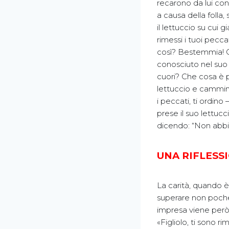
recarono da lui con
a causa della folla,
il lettuccio su cui gi
rimessi i tuoi pecca
così? Bestemmia! C
conosciuto nel suo 
cuori? Che cosa è più
lettuccio e cammina
i peccati, ti ordino 
prese il suo lettucc
dicendo: “Non abbia
UNA RIFLESS
La carità, quando è
superare non poche d
impresa viene però 
«Figliolo, ti sono r