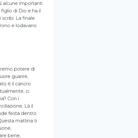
sì alcune importanti
figlio di Dio e ha il
scribi. La finale
iarono e lodavano
upremo potere di
uore guarire,
ato è il cancro
itualmente, ci
ma? Con i
liazione. Là il
ande festa dentro
 Questa mattina ti
sione,
are bene,