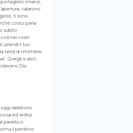
ortaglielo innanzi,
n’apertura, calarono
gliolo, ti sono
erché costui parla
o subito
così nei vostri
i, prendi il tuo
a terra di rimettere
ua”. Quegli si alzò,
 lodavano Dio
 di oggi debbono
uciosa ed ardita
 paralitico:
 prima il perdono