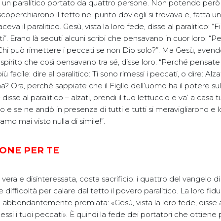
 un paralitico portato da quattro persone. Non potendo però p
 scoperchiarono il tetto nel punto dov’egli si trovava e, fatta u
aceva il paralitico. Gesù, vista la loro fede, disse al paralitico: “Fi
ti”. Erano là seduti alcuni scribi che pensavano in cuor loro: “P
hi può rimettere i peccati se non Dio solo?”. Ma Gesù, avend
spirito che così pensavano tra sé, disse loro: “Perché pensate 
 facile: dire al paralitico: Ti sono rimessi i peccati, o dire: Alzat
? Ora, perché sappiate che il Figlio dell’uomo ha il potere sull
– disse al paralitico – alzati, prendi il tuo lettuccio e va’ a casa t
io e se ne andò in presenza di tutti e tutti si meravigliarono e
mo mai visto nulla di simile!”.
IONE PER TE
 vera e disinteressata, costa sacrificio: i quattro del vangelo
ifficoltà per calare dal tetto il povero paralitico. La loro fid
abbondantemente premiata: «Gesù, vista la loro fede, disse al
imessi i tuoi peccati». È quindi la fede dei portatori che ottiene