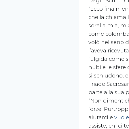
Dagli “Scritti”
“Ecco finalment
che la chiama l
sorella mia, mia
come colomba cu
volò nel seno de
l’aveva ricevut
fulgida come so
nubi e le sfere
si schiudono, e 
Triade Sacrosant
parte alla sua 
“Non dimentichi
forze. Purtropp
aiutarci e
vuole
assiste, chi ci