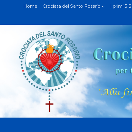
Home
Crociata del Santo Rosario
I primi 5 