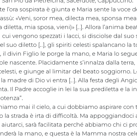
 di San Pio da Pietrelcina, Sacerdote, Cappuccino:
e l’ora sospirata è giunta e Maria sente la voce d
assù: «Veni, soror mea, dilecta mea, sponsa mea, 
 diletta, mia sposa, vieni)» […]. Allora l’anima bea
i vengono spezzati i lacci, si disciolse dal suo
l suo diletto […], gli spiriti celesti spalancano l
a, il divin Figlio le porge la mano, e Maria lo seg
le nascente. Placidamente s’innalza dalla terra, 
 celesti, e giunge al limitar del beato soggiorno. 
la madre di Dio vi entra […]. Alla festa degli Angiol
a. Il Padre accoglie in lei la sua prediletta e la 
potenza”.
amo mai il cielo, a cui dobbiamo aspirare con t
o la strada è irta di difficoltà. Ma appoggiandoci
aiutarci, sarà facilitata perché abbiamo chi ci pr
 tenderà la mano, e questa è la Mamma nostra cele