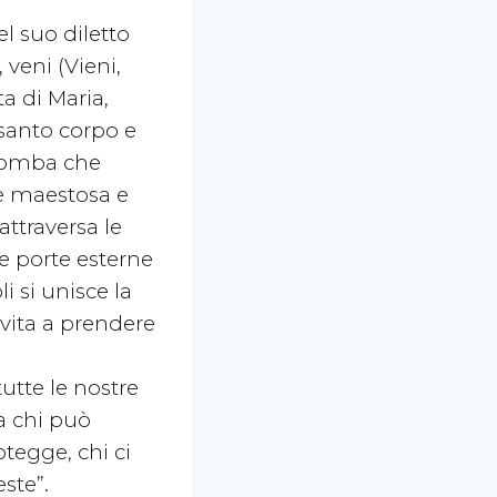
el suo diletto
veni (Vieni,
ta di Maria,
 santo corpo e
a tomba che
ue maestosa e
attraversa le
Le porte esterne
i si unisce la
invita a prendere
utte le nostre
 a chi può
otegge, chi ci
ste”.