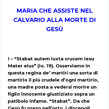
MARIA CHE ASSISTE NEL
CALVARIO ALLA MORTE DI
GESÙ
I – “Stabat autem iuxta crucem Iesu
Mater eius” (Io. 19). Osserviamo in
questa regina de’ martiri una sorta di
martirio il più crudele d’ogni martirio,
una madre posta a vedersi morire un
figlio innocente giustiziato sopra un
patibolo infame. “Stabat”. Da che
Gesù fu preso nell’orto, i discepoli