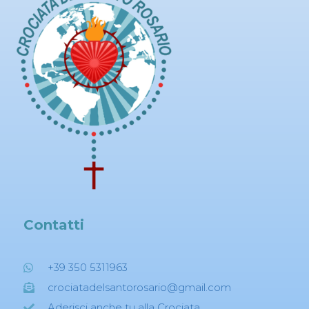
Contatti
+39 350 5311963
crociatadelsantorosario@gmail.com
Aderisci anche tu alla Crociata