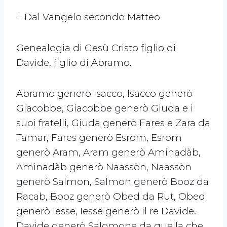
+ Dal Vangelo secondo Matteo
Genealogia di Gesù Cristo figlio di
Davide, figlio di Abramo.
Abramo generò Isacco, Isacco generò
Giacobbe, Giacobbe generò Giuda e i
suoi fratelli, Giuda generò Fares e Zara da
Tamar, Fares generò Esrom, Esrom
generò Aram, Aram generò Aminadàb,
Aminadàb generò Naassòn, Naassòn
generò Salmon, Salmon generò Booz da
Racab, Booz generò Obed da Rut, Obed
generò Iesse, Iesse generò il re Davide.
Davide generò Salomone da quella che