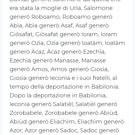
era stata la moglie di Urìa, Salomone
generò Roboamo, Roboamo generò
Abìa, Abìa generò Asaf, Asaf generò
Giòsafat, Giòsafat generò Ioram, Ioram
generò Ozìa, Ozìa generò Ioatàm, Ioatàm
generò Àcaz, Àcaz generò Ezechìa,
Ezechìa generò Manasse, Manasse
generò Amos, Amos generò Giosìa,
Giosìa generò Ieconìa e i suoi fratelli, al
tempo della deportazione in Babilonia.
Dopo la deportazione in Babilonia,
Ieconìa generò Salatièl, Salatièl generò
Zorobabele, Zorobabele generò Abiùd,
Abiùd generò Eliachìm, Eliachìm generò
Azor, Azor generò Sadoc, Sadoc generò