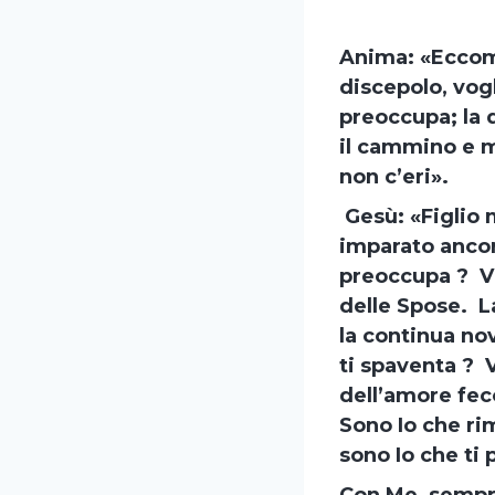
Anima: «Eccomi
discepolo, vog
preoccupa; la q
il cammino e 
non c’eri».
Gesù: «Figlio m
imparato ancora
preoccupa ? Vi
delle Spose. L
la continua nov
ti spaventa ? V
dell’amore fec
Sono Io che rim
sono Io che ti 