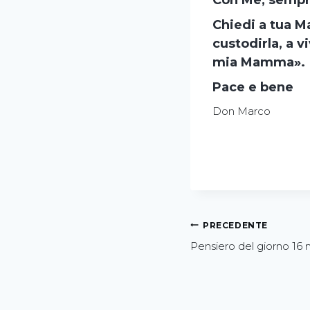
Con Me, sempr
Chiedi a tua Ma
custodirla, a v
mia Mamma».
Pace e bene
Don Marco
PRECEDENTE
Pensiero del giorno 16