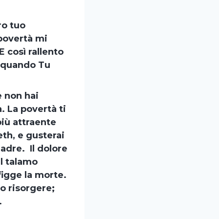
ro tuo
povertà mi
 così rallento
, quando Tu
e non hai
. La povertà ti
più attraente
th, e gusterai
Padre. Il dolore
il talamo
figge la morte.
io risorgere;
.