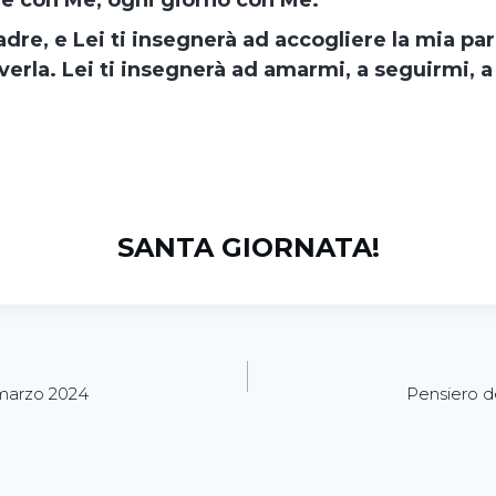
e con Me, ogni giorno con Me.
dre, e Lei ti insegnerà ad accogliere la mia par
iverla. Lei ti insegnerà ad amarmi, a seguirmi, a 
SANTA GIORNATA!
 marzo 2024
Pensiero d