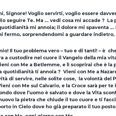
, Signore! Voglio servirti, voglio essere davve
lio seguire Te. Ma … vedi cosa mi accade ? La 
uotidianità mi annoia; il dolore mi spaventa … E
mi fermo, sorprendendomi a guardare indietro
io! Il tuo problema vero – tuo e di tanti! – è ch
 a custodire nel cuore il Vangelo della mia vita
eni con Me a Betlemme, e lì scoprirai che è la 
a quotidianità ti annoia ? Vieni con Me a Nazare
ità di servire, nelle solite cose, la volontà del 
ieni con Me sul Calvario, e la Croce sarà per te 
ondo dove l’uomo è salvato e dove la Vita scon
uovo la pietra che chiude il tuo cuore e ti facc
porto in Cielo dove ho già preparato il tuo posto