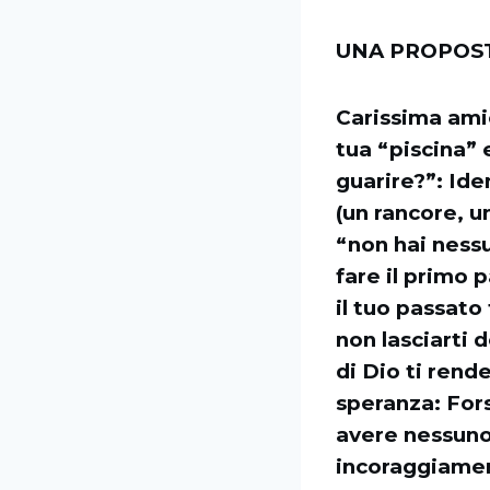
UNA PROPOST
Carissima ami
tua “piscina” 
guarire?”: Iden
(un rancore, u
“non hai nessu
fare il primo p
il tuo passato
non lasciarti 
di Dio ti rende
speranza: Fors
avere nessuno”
incoraggiament