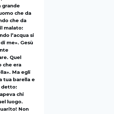
n grande
n uomo che da
endo che da
il malato:
ndo l’acqua si
a di me». Gesù
ante
are. Quel
o che era
lla». Ma egli
a tua barella e
 detto:
sapeva chi
uel luogo.
guarito! Non