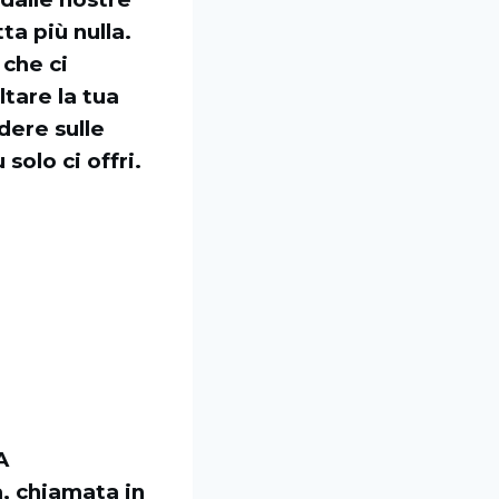
ta più nulla.
 che ci
tare la tua
dere sulle
solo ci offri.
A
a, chiamata in