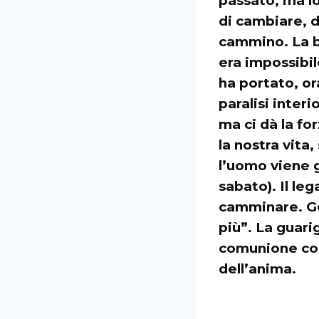
passato, ma lo
di cambiare, d
cammino. La ba
era impossibil
ha portato, ora
paralisi interi
ma ci dà la fo
la nostra vita,
l’uomo viene g
sabato). Il leg
camminare. Ge
più”. La guarig
comunione con 
dell’anima.