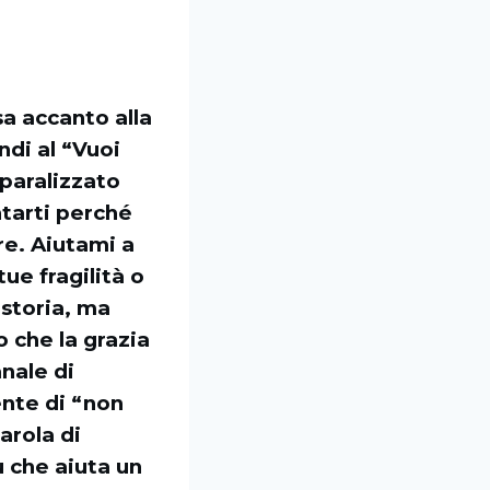
a accanto alla
ndi al “Vuoi
 paralizzato
ntarti perché
re. Aiutami a
tue fragilità o
 storia, ma
 che la grazia
anale di
ente di “non
arola di
ù che aiuta un