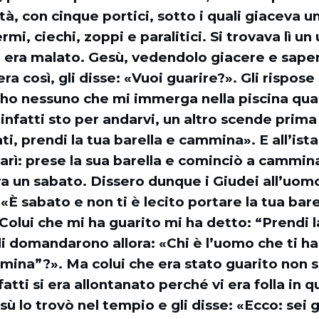
à, con cinque portici, sotto i quali giaceva u
rmi, ciechi, zoppi e paralitici. Si trovava lì u
i era malato. Gesù, vedendolo giacere e sap
a così, gli disse: «Vuoi guarire?». Gli rispose 
 ho nessuno che mi immerga nella piscina qua
infatti sto per andarvi, un altro scende prim
ati, prendi la tua barella e cammina». E all’ist
rì: prese la sua barella e cominciò a cammin
a un sabato. Dissero dunque i Giudei all’uom
 «È sabato e non ti è lecito portare la tua bare
«Colui che mi ha guarito mi ha detto: “Prendi l
i domandarono allora: «Chi è l’uomo che ti ha
mina”?». Ma colui che era stato guarito non 
atti si era allontanato perché vi era folla in q
 lo trovò nel tempio e gli disse: «Ecco: sei 