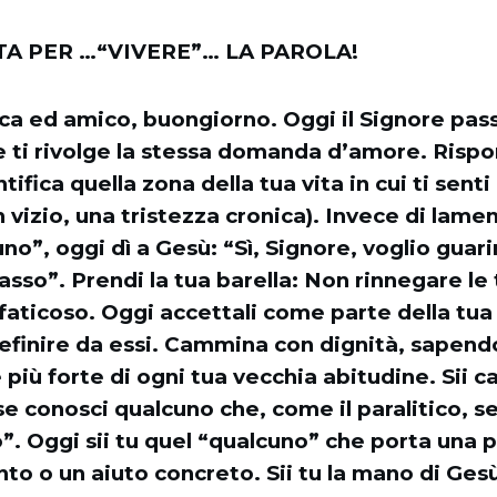
A PER …“VIVERE”… LA PAROLA!
ca ed amico, buongiorno. Oggi il Signore pass
e ti rivolge la stessa domanda d’amore. Rispo
tifica quella zona della tua vita in cui ti senti
n vizio, una tristezza cronica). Invece di lame
no”, oggi dì a Gesù: “Sì, Signore, voglio guari
asso”. Prendi la tua barella: Non rinnegare le 
 faticoso. Oggi accettali come parte della tua
definire da essi. Cammina con dignità, sapendo
 più forte di ogni tua vecchia abitudine. Sii c
e conosci qualcuno che, come il paralitico, s
. Oggi sii tu quel “qualcuno” che porta una p
o o un aiuto concreto. Sii tu la mano di Ges