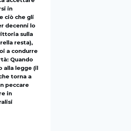
ica accettare
si in
 ciò che gli
er decenni lo
ittoria sulla
rella resta),
noi a condurre
bertà: Quando
alla legge (il
 che torna a
on peccare
re in
alisi