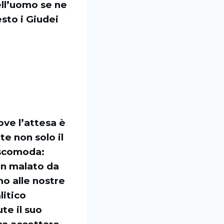
ell’uomo se ne
esto i Giudei
ove l’attesa è
e non solo il
 scomoda:
un malato da
mo alle nostre
litico
te il suo