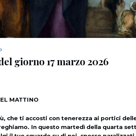
NO
del giorno 17 marzo 2026
EL MATTINO
, che ti accosti con tenerezza ai portici dell
 preghiamo. In questo martedì della quarta set
gi il tuo sguardo su di noi, spesso paralizzati