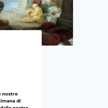
e nostre
timana di
 dalle nostre