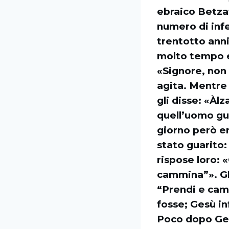
ebraico Betzat
numero di infe
trentotto ann
molto tempo er
«Signore, non
agita. Mentre 
gli disse: «Àlz
quell’uomo gua
giorno però er
stato guarito:
rispose loro: 
cammina”». Gl
“Prendi e cam
fosse; Gesù inf
Poco dopo Gesù