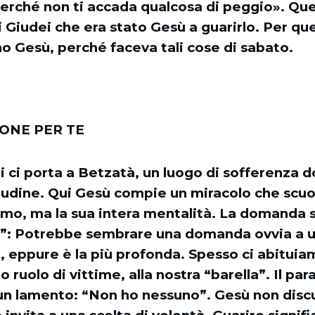
perché non ti accada qualcosa di peggio». Qu
ai Giudei che era stato Gesù a guarirlo. Per qu
o Gesù, perché faceva tali cose di sabato.
IONE PER TE
gi ci porta a Betzatà, un luogo di sofferenza d
tudine. Qui Gesù compie un miracolo che scuot
omo, ma la sua intera mentalità. La domanda
?”: Potrebbe sembrare una domanda ovvia a 
, eppure è la più profonda. Spesso ci abituia
ro ruolo di vittime, alla nostra “barella”. Il para
un lamento: “Non ho nessuno”. Gesù non discu