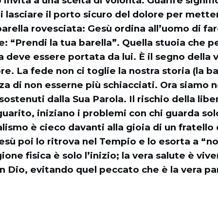
 invita a una scelta di volontà. Guarire signif
i lasciare il porto sicuro del dolore per metter
rella rovesciata: Gesù ordina all’uomo di fare
e: “Prendi la tua barella”. Quella stuoia che p
 deve essere portata da lui. È il segno della v
ore. La fede non ci toglie la nostra storia (la ba
rza di non esserne più schiacciati. Ora siamo 
 sostenuti dalla Sua Parola. Il rischio della li
uarito, iniziano i problemi con chi guarda solo 
alismo è cieco davanti alla gioia di un fratello
sù poi lo ritrova nel Tempio e lo esorta a “n
ione fisica è solo l’inizio; la vera salute è vive
Dio, evitando quel peccato che è la vera par