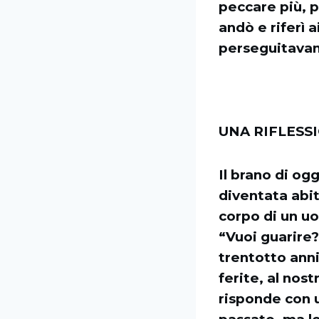
peccare più, 
andò e riferì 
perseguitavan
UNA RIFLESS
Il brano di og
diventata abi
corpo di un u
“Vuoi guarire
trentotto anni
ferite, al nost
risponde con 