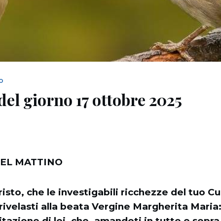
NO
del giorno 17 ottobre 2025
EL MATTINO
isto, che le investigabili ricchezze del tuo C
ivelasti alla beata Vergine Margherita Maria: 
itazione di lei, che, amandoti in tutte e sopra