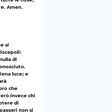
re. Amen.
e si
iscepoli:
nulla di
conosciuto.
iena luce; e
arà
loro che
rerò invece chi
otere di
passeri non si