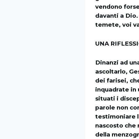
vendono forse
davanti a Dio.
temete, voi va
UNA RIFLESS
Dinanzi ad una
ascoltarlo, Ges
dei farisei, c
inquadrate in 
situati i disce
parole non co
testimoniare l
nascosto che n
della menzogna