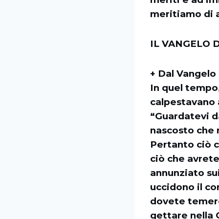
meritiamo di 
IL VANGELO D
+ Dal Vangelo
In quel tempo,
calpestavano a
“Guardatevi dal
nascosto che n
Pertanto ciò c
ciò che avrete
annunziato sui
uccidono il co
dovete temere:
gettare nella 