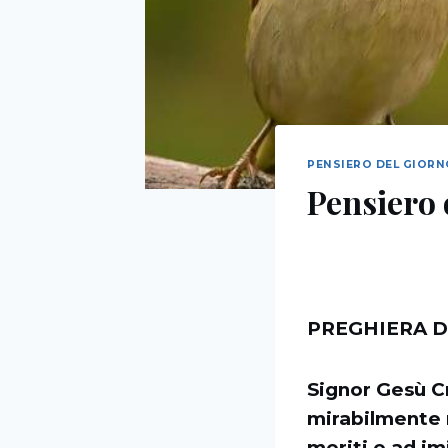
PENSIERO DEL GIOR
Pensiero 
PREGHIERA D
Signor Gesù Cr
mirabilmente r
meriti e ad im