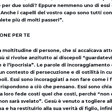
 per due soldi? Eppure nemmeno uno di essi
 Anche i capelli del vostro capo sono tutti co
lete più di molti passeri”.
IONE PER TE
 moltitudine di persone, che si accalcava atto
ù si rivolse anzitutto ai discepoli “guardatevi
he è l’ipocrisia”. Le parole di incoraggiamento
un contesto di persecuzione e di ostilità in c
poli. Essi sono incoraggiati a non fare come i fa
rrispondono a ciò che pensano. Essi sono chi
a loro fede costi quel che costi, perché “non c
on sarà svelato”. Gesù è venuto a togliere all
 e ha restituirlo alla sua verità di figlio, inf