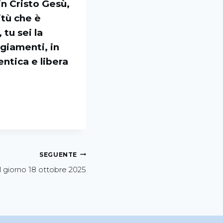
in Cristo Gesù,
itù che è
 tu sei la
ggiamenti, in
entica e libera
SEGUENTE
l giorno 18 ottobre 2025