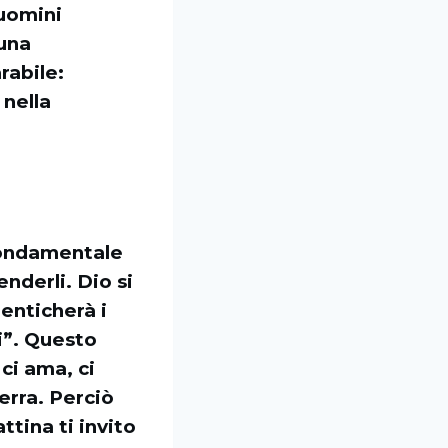
 uomini
 una
rabile:
 nella
fondamentale
enderli. Dio si
enticherà i
ti”. Questo
ci ama, ci
erra. Perciò
tina ti invito