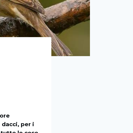
uore
dacci, per i
 tutte le cose,