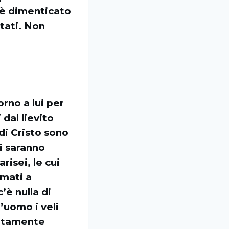
 è dimenticato
ntati. Non
rno a lui per
 dal lievito
 di Cristo sono
ui saranno
risei, le cui
amati a
’è nulla di
’uomo i veli
initamente