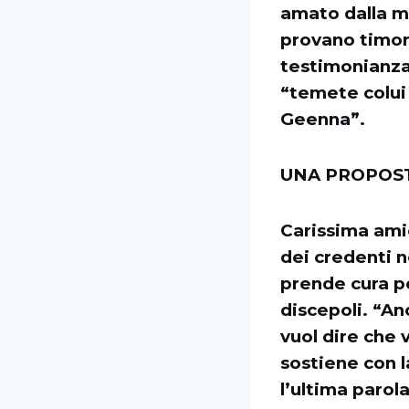
amato dalla m
provano timore
testimonianza 
“temete colui 
Geenna”.
UNA PROPOST
Carissima ami
dei credenti no
prende cura p
discepoli. “An
vuol dire che 
sostiene con l
l’ultima parol