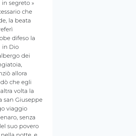
 in segreto »
essario che
de, la beata
eferì
bbe difeso la
 in Dio
albergo dei
ngiatoia,
ziò allora
dò che egli
ltra volta la
da san Giuseppe
ngo viaggio
denaro, senza
el suo povero
nella notte, e