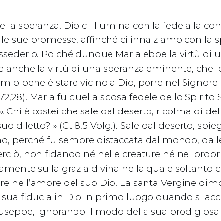
e la speranza. Dio ci illumina con la fede alla co
le sue promesse, affinché ci innalziamo con la s
ssederlo. Poiché dunque Maria ebbe la virtù di 
 anche la virtù di una speranza eminente, che le
l mio bene è stare vicino a Dio, porre nel Signore
72,28). Maria fu quella sposa fedele dello Spirito 
« Chi è costei che sale dal deserto, ricolma di deli
o diletto? » (Ct 8,5 Volg.). Sale dal deserto, spieg
no, perché fu sempre distaccata dal mondo, da l
rciò, non fidando né nelle creature né nei propri 
mente sulla grazia divina nella quale soltanto c
e nell’amore del suo Dio. La santa Vergine dim
 sua fiducia in Dio in primo luogo quando si acc
useppe, ignorando il modo della sua prodigiosa 