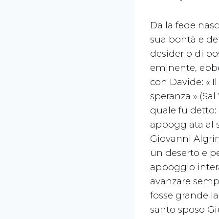
Dalla fede nasc
sua bontà e del
desiderio di po
eminente, ebbe
con Davide: « I
speranza » (Sal 
quale fu detto: 
appoggiata al su
Giovanni Algri
un deserto e pe
appoggio intera
avanzare sempr
fosse grande la
santo sposo Gi