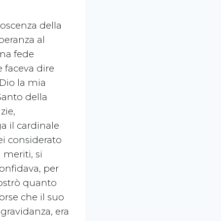
noscenza della
peranza al
una fede
 faceva dire
 Dio la mia
Santo della
zie,
a il cardinale
ei considerato
meriti, si
onfidava, per
ostrò quanto
orse che il suo
gravidanza, era