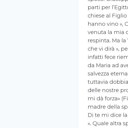
parti per l’Egi
chiese al Figlio
hanno vino », 
venuta la mia 
respinta. Ma la 
che vi dirà », p
infatti fece ri
da Maria ad ave
salvezza eterna
tuttavia dobbia
delle nostre pr
mi dà forza» (Fi
madre della spe
Di te mi dice l
». Quale altra