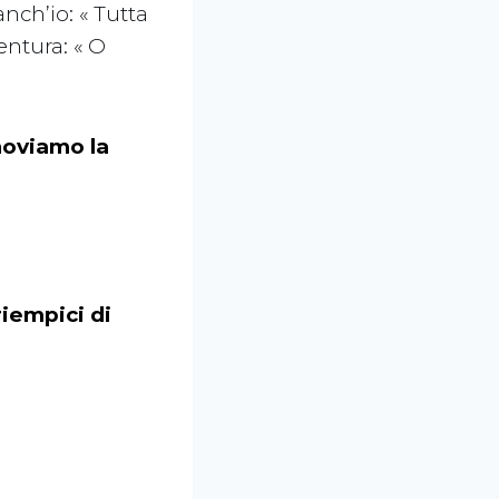
nch’io: « Tutta
entura: « O
nnoviamo la
riempici di