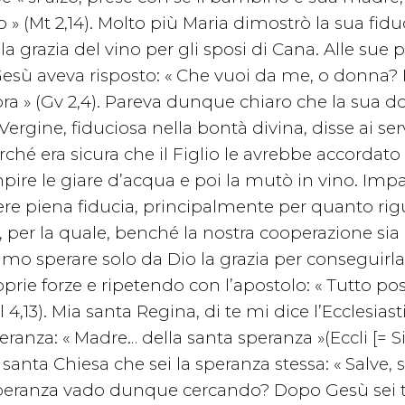
tto » (Mt 2,14). Molto più Maria dimostrò la sua fi
 la grazia del vino per gli sposi di Cana. Alle sue 
Gesù aveva risposto: « Che vuoi da me, o donna?
ora » (Gv 2,4). Pareva dunque chiaro che la sua
Vergine, fiduciosa nella bontà divina, disse ai ser
erché era sicura che il Figlio le avrebbe accordato
empire le giare d’acqua e poi la mutò in vino. I
re piena fiducia, principalmente per quanto rig
, per la quale, benché la nostra cooperazione sia
mo sperare solo da Dio la grazia per conseguirla
oprie forze e ripetendo con l’apostolo: « Tutto po
l 4,13). Mia santa Regina, di te mi dice l’Ecclesiast
ranza: « Madre… della santa speranza »(Eccli [= Sir
a santa Chiesa che sei la speranza stessa: « Salve,
 speranza vado dunque cercando? Dopo Gesù sei t