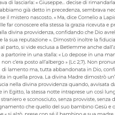
va di lasciarla: « Giuseppe… decise di rimandarla
e abbiamo già detto in precedenza, sembrava nec
sse il mistero nascosto. « Ma, dice Cornelio a Lapi
e far conoscere ella stessa la grazia ricevuta e pr
lla divina provvidenza, confidando che Dio avre
 la sua reputazione ». Dimostrò inoltre la fiducia
al parto, si vide esclusa a Betlemme anche dall’
a a partorire in una stalla: « Lo depose in una ma
 non c’era posto all’albergo » (Lc 2,7). Non pronun
 di lamento ma, tutta abbandonata in Dio, confi
tita in quella prova. La divina Madre dimostrò un’a
ucia nella divina provvidenza quando, avvisata 
e in Egitto, la stessa notte intraprese un così lu
straniero e sconosciuto, senza provviste, senza 
gnamento che quello del suo bambino Gesù e d
 « si alzò, prese con sé il bambino e sua madre, 