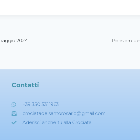
 maggio 2024
Pensiero de
Contatti
+39 350 5311963
crociatadelsantorosario@gmail.com
Aderisci anche tu alla Crociata