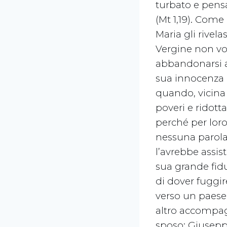
turbato e pensa
(Mt 1,19). Com
Maria gli rivela
Vergine non voll
abbandonarsi a
sua innocenza e
quando, vicina 
poveri e ridott
perché per loro
nessuna parola
l’avrebbe assis
sua grande fid
di dover fuggir
verso un paese 
altro accompa
sposo: Giuseppe