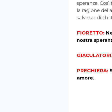
speranza. Così 
la ragione dell
salvezza di chi 
FIORETTO:
Ne
nostra speran
GIACULATORI
PREGHIERA:
S
amore.