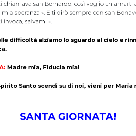
ti chiamava san Bernardo, così voglio chiamarti a
a mia speranza ». E ti dirò sempre con san Bonav
ti invoca, salvami ».
lle difficoltà alziamo lo sguardo al cielo e ri
za.
A:
Madre mia, Fiducia mia!
pirito Santo scendi su di noi, vieni per Maria 
SANTA GIORNATA!