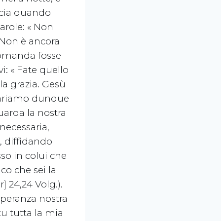
ducia quando
parole: « Non
 Non è ancora
 domanda fosse
vi: « Fate quello
 la grazia. Gesù
mpariamo dunque
uarda la nostra
 necessaria,
, diffidando
sso in colui che
ico che sei la
] 24,24 Volg.).
 speranza nostra
u tutta la mia