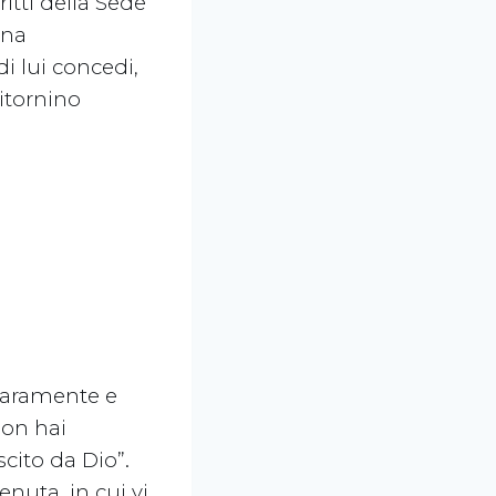
ritti della Sede
una
di lui concedi,
ritornino
hiaramente e
non hai
cito da Dio”.
enuta, in cui vi