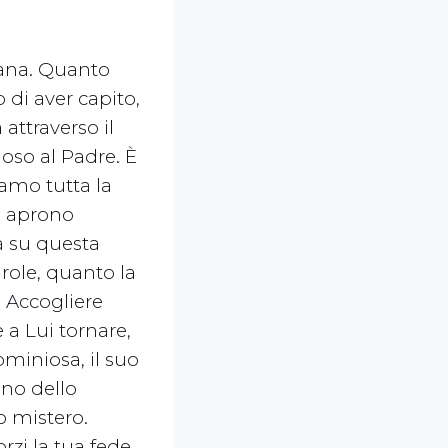
mana. Quanto
di aver capito,
attraverso il
oso al Padre. È
amo tutta la
ci aprono
à su questa
arole, quanto la
. Accogliere
 a Lui tornare,
ominiosa, il suo
no dello
o mistero.
rzi la tua fede