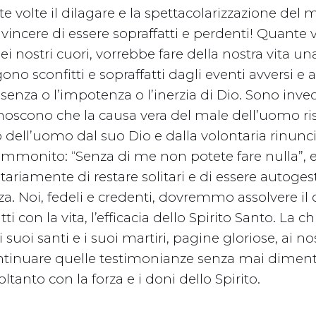
volte il dilagare e la spettacolarizzazione del m
incere di essere sopraffatti e perdenti! Quante v
ei nostri cuori, vorrebbe fare della nostra vita u
ono sconfitti e sopraffatti dagli eventi avversi e 
senza o l’impotenza o l’inerzia di Dio. Sono invec
onoscono che la causa vera del male dell’uomo ri
 dell’uomo dal suo Dio e dalla volontaria rinunci
ammonito: “Senza di me non potete fare nulla”,
ariamente di restare solitari e di essere autogest
za. Noi, fedeli e credenti, dovremmo assolvere il
ti con la vita, l’efficacia dello Spirito Santo. La ch
 suoi santi e i suoi martiri, pagine gloriose, ai nos
nuare quelle testimonianze senza mai dimentic
oltanto con la forza e i doni dello Spirito.