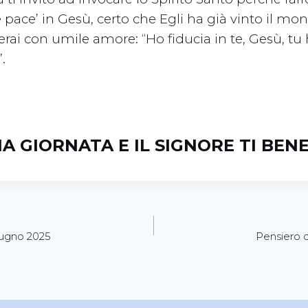
re pace’ in Gesù, certo che Egli ha già vinto il mo
erai con umile amore: “Ho fiducia in te, Gesù, tu h
.
A GIORNATA E IL SIGNORE TI BENE
iugno 2025
Pensiero d