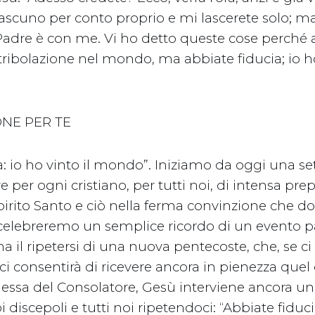
iascuno per conto proprio e mi lascerete solo; m
 Padre è con me. Vi ho detto queste cose perché 
tribolazione nel mondo, ma abbiate fiducia; io ho
ONE PER TE
a: io ho vinto il mondo”. Iniziamo da oggi una s
 per ogni cristiano, per tutti noi, di intensa prep
Spirito Santo e ciò nella ferma convinzione che 
elebreremo un semplice ricordo di un evento p
ma il ripetersi di una nuova pentecoste, che, se ci
 ci consentirà di ricevere ancora in pienezza quel
essa del Consolatore, Gesù interviene ancora un
i discepoli e tutti noi ripetendoci: “Abbiate fiducia