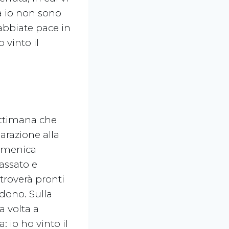
a io non sono
abbiate pace in
 vinto il
ettimana che
arazione alla
domenica
assato e
 troverà pronti
 dono. Sulla
a volta a
: io ho vinto il