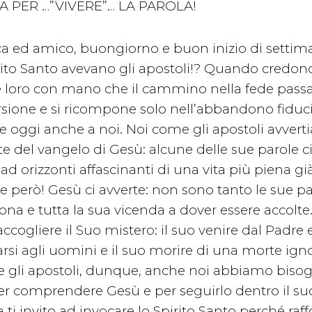
 PER …”VIVERE”… LA PAROLA!
a ed amico, buongiorno e buon inizio di setti
ito Santo avevano gli apostoli!? Quando credono 
 loro con mano che il cammino nella fede passa 
rsione e si ricompone solo nell’abbandono fiduci
 oggi anche a noi. Noi come gli apostoli avverti
te del vangelo di Gesù: alcune delle sue parole 
d orizzonti affascinanti di una vita più piena gi
ne però! Gesù ci avverte: non sono tanto le sue p
ona e tutta la sua vicenda a dover essere accolte
ccogliere il Suo mistero: il suo venire dal Padre e
rsi agli uomini e il suo morire di una morte ign
e gli apostoli, dunque, anche noi abbiamo bisog
per comprendere Gesù e per seguirlo dentro il su
ti invito ad invocare lo Spirito Santo perché raffo