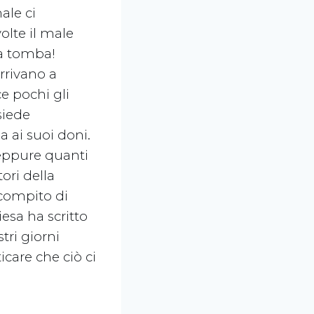
ale ci
olte il male
na tomba!
arrivano a
e pochi gli
siede
a ai suoi doni.
 eppure quanti
ori della
 compito di
iesa ha scritto
tri giorni
are che ciò ci