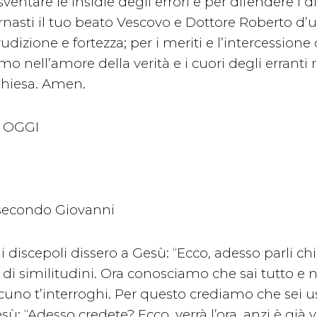
ventare le insidie degli errori e per difendere i di
rnasti il tuo beato Vescovo e Dottore Roberto d’
dizione e fortezza; per i meriti e l’intercessione 
mo nell’amore della verità e i cuori degli erranti 
 Chiesa. Amen.
I OGGI
 secondo Giovanni
i discepoli dissero a Gesù: “Ecco, adesso parli c
 di similitudini. Ora conosciamo che sai tutto e 
uno t’interroghi. Per questo crediamo che sei us
ù: “Adesso credete? Ecco, verrà l’ora, anzi è già v