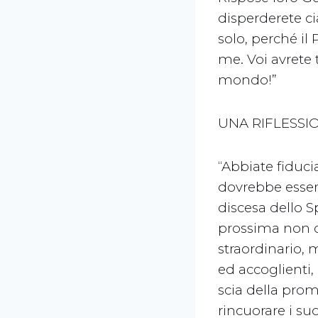
disperderete c
solo, perché il
me. Voi avrete 
mondo!”
UNA RIFLESSI
“Abbiate fiduci
dovrebbe essere
discesa dello 
prossima non c
straordinario, 
ed accoglienti,
scia della prom
rincuorare i suo