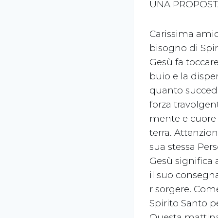
UNA PROPOSTA
Carissima amic
bisogno di Spir
Gesù fa toccare
buio e la dispe
quanto succede
forza travolgen
mente e cuore a
terra. Attenzio
sua stessa Pers
Gesù significa a
il suo consegna
risorgere. Com
Spirito Santo 
Questa mattina 