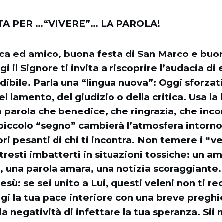
A PER …“VIVERE”… LA PAROLA!
ca ed amico, buona festa di San Marco e buon
i il Signore ti invita a riscoprire l’audacia di
ibile. Parla una “lingua nuova”: Oggi sforzat
el lamento, del giudizio o della critica. Usa la
a parola che benedice, che ringrazia, che inco
iccolo “segno” cambierà l’atmosfera intorno 
ri pesanti di chi ti incontra. Non temere i “ve
tresti imbatterti in situazioni tossiche: un a
le, una parola amara, una notizia scoraggiante.
sù: se sei unito a Lui, questi veleni non ti r
gi la tua pace interiore con una breve preghi
a negatività di infettare la tua speranza. Sii