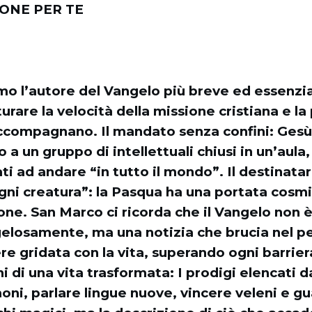
IONE PER TE
o l’autore del Vangelo più breve ed essenzia
urare la velocità della missione cristiana e l
ccompagnano. Il mandato senza confini: Gesù 
a un gruppo di intellettuali chiusi in un’aula,
i ad andare “in tutto il mondo”. Il destinatar
gni creatura”: la Pasqua ha una portata cosmi
ione. San Marco ci ricorda che il Vangelo non 
gelosamente, ma una notizia che brucia nel p
re gridata con la vita, superando ogni barrie
ni di una vita trasformata: I prodigi elencati 
ni, parlare lingue nuove, vincere veleni e gu