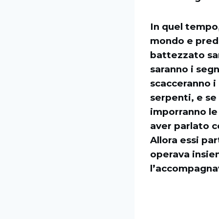
In quel tempo,
mondo e predic
battezzato sa
saranno i seg
scacceranno i
serpenti, e se
imporranno le 
aver parlato c
Allora essi pa
operava insiem
l’accompagna