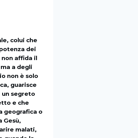
le, colui che
a potenza dei
non affida il
 ma a degli
io non è solo
ca, guarisce
è un segreto
etto e che
ra geografica o
da Gesù,
arire malati,