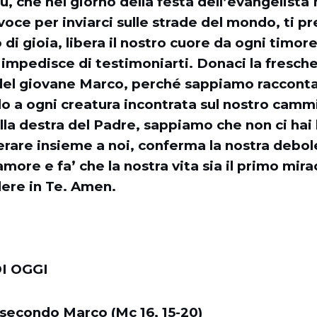
, che nel giorno della festa dell’evangelista
voce per inviarci sulle strade del mondo, ti p
di gioia, libera il nostro cuore da ogni timore
i impedisce di testimoniarti. Donaci la fresch
del giovane Marco, perché sappiamo raccontar
lo a ogni creatura incontrata sul nostro camm
lla destra del Padre, sappiamo che non ci hai l
rare insieme a noi, conferma la nostra debole
amore e fa’ che la nostra vita sia il primo mir
edere in Te. Amen.
I OGGI
 secondo Marco (Mc 16, 15-20)