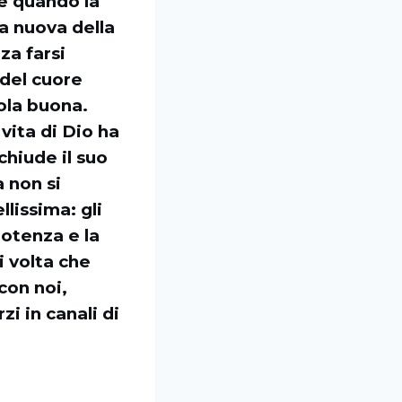
de quando la
ua nuova della
za farsi
 del cuore
ola buona.
vita di Dio ha
chiude il suo
 non si
lissima: gli
potenza e la
i volta che
con noi,
i in canali di