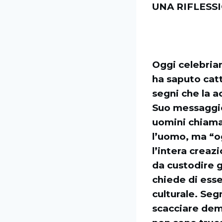
UNA RIFLESS
Oggi celebriam
ha saputo catt
segni che la a
Suo messaggio 
uomini chiamat
l’uomo, ma “o
l’intera creaz
da custodire 
chiede di esse
culturale. Seg
scacciare demo