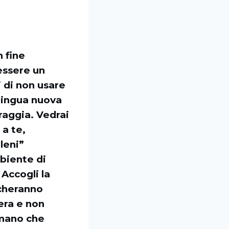
 fine
 essere un
i di non usare
 lingua nuova
raggia. Vedrai
a te,
leni”
mbiente di
 Accogli la
echeranno
era e non
 mano che