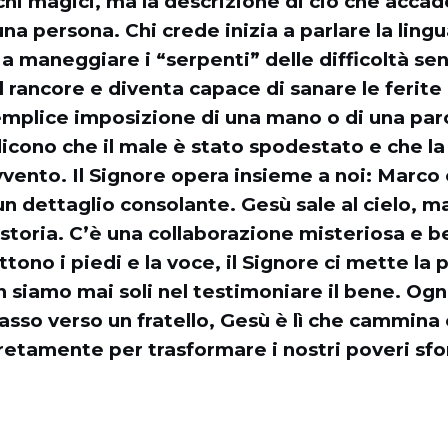
hi magici, ma la descrizione di ciò che acca
una persona. Chi crede inizia a parlare la ling
 a maneggiare i “serpenti” delle difficoltà sen
 rancore e diventa capace di sanare le ferite
semplice imposizione di una mano o di una par
icono che il male è stato spodestato e che la 
vvento. Il Signore opera insieme a noi: Marco 
n dettaglio consolante. Gesù sale al cielo, ma
 storia. C’è una collaborazione misteriosa e bel
ttono i piedi e la voce, il Signore ci mette la 
siamo mai soli nel testimoniare il bene. Ogn
sso verso un fratello, Gesù è lì che cammina 
tamente per trasformare i nostri poveri sforz