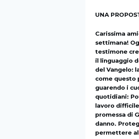
UNA PROPOST
Carissima ami
settimana! Ogg
testimone cred
il linguaggio d
del Vangelo: l
come questo p
guarendo i cuo
quotidiani: Po
lavoro diffici
promessa di Ge
danno. Proteg
permettere all