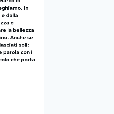
 Marco ci
reghiamo. In
 e dalla
ezza e
e la bellezza
ino. Anche se
asciati soli:
 parola con i
acolo che porta