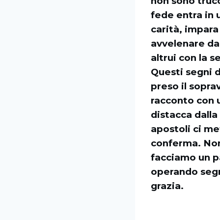
non sono trucc
fede entra in 
carità, impara
avvelenare dal
altrui con la 
Questi segni d
preso il sopra
racconto con u
distacca dalla
apostoli ci me
conferma. Non 
facciamo un pa
operando segre
grazia.