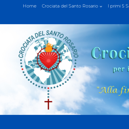
Home
Crociata del Santo Rosario
I primi 5 