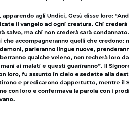
 apparendo agli Undici, Gesù disse loro: “Anda
ate il vangelo ad ogni creatura. Chi crederà 
rà salvo, ma chi non crederà sarà condannato.
ni che accompagneranno quelli che credono: 
 demoni, parleranno lingue nuove, prenderann
 berranno qualche veleno, non recherà loro d
mani ai malati e questi guariranno”. Il Signo
on loro, fu assunto in cielo e sedette alla dest
rtirono e predicarono dappertutto, mentre il 
e con loro e confermava la parola con i prod
vano.