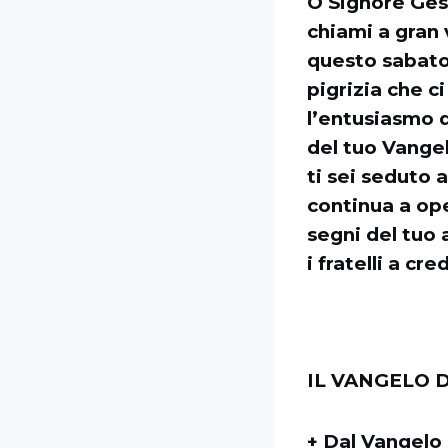
O Signore Gesù
chiami a gran 
questo sabato 
pigrizia che c
l’entusiasmo 
del tuo Vange
ti sei seduto a
continua a ope
segni del tuo 
i fratelli a cr
IL VANGELO D
+ Dal Vangelo