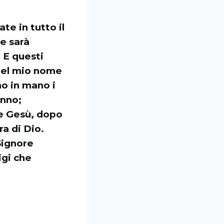
te in tutto il
e sarà
 E questi
nel mio nome
o in mano i
anno;
re Gesù, dopo
ra di Dio.
Signore
igi che