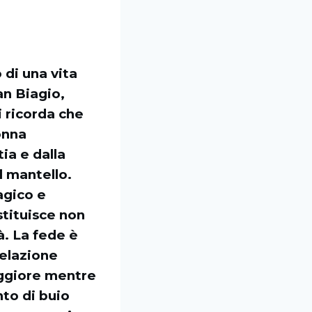
 di una vita
an Biagio,
i ricorda che
donna
ia e dalla
l mantello.
agico e
stituisce non
à. La fede è
relazione
peggiore mentre
to di buio