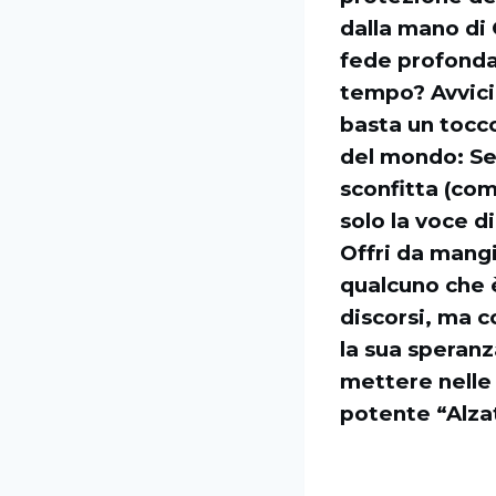
dalla mano di 
fede profonda. 
tempo? Avvicin
basta un tocco
del mondo: Se 
sconfitta (com
solo la voce d
Offri da mangi
qualcuno che è
discorsi, ma c
la sua speranz
mettere nelle 
potente “Alza