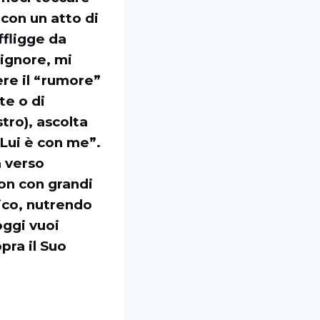
 con un atto di
ffligge da
Signore, mi
ere il “rumore”
te o di
tro), ascolta
 Lui è con me”.
a verso
non con grandi
tico, nutrendo
oggi vuoi
pra il Suo