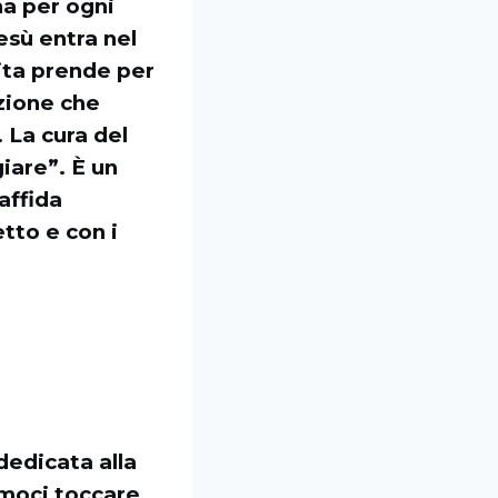
a per ogni
esù entra nel
ita prende per
ezione che
 La cura del
iare”. È un
affida
etto e con i
dedicata alla
amoci toccare