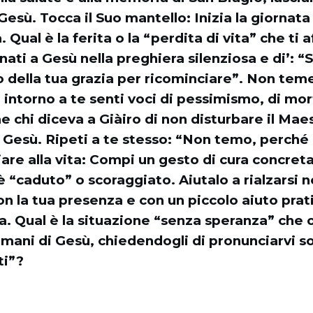
Gesù. Tocca il Suo mantello: Inizia la giornata
Qual è la ferita o la “perdita di vita” che ti a
ati a Gesù nella preghiera silenziosa e di’: “
 della tua grazia per ricominciare”. Non tem
intorno a te senti voci di pessimismo, di mor
e chi diceva a Giàiro di non disturbare il Maes
i Gesù. Ripeti a te stesso: “Non temo, perché
are alla vita: Compi un gesto di cura concret
 “caduto” o scoraggiato. Aiutalo a rialzarsi 
on la tua presenza e con un piccolo aiuto pra
a. Qual è la situazione “senza speranza” che 
mani di Gesù, chiedendogli di pronunciarvi so
ti”?