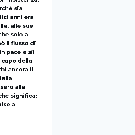
rché sia
ici anni era
la, alle sue
nche solo a
ò il flusso di
in pace e sii
 capo della
bi ancora il
ella
sero alla
he significa:
mise a