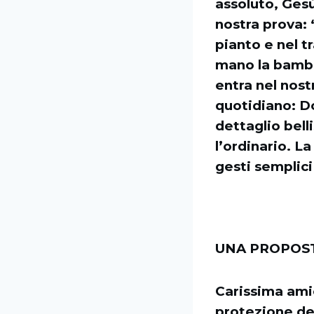
assoluto, Ges
nostra prova: 
pianto e nel t
mano la bambin
entra nel nost
quotidiano: Do
dettaglio bell
l’ordinario. La
gesti semplici
UNA PROPOST
Carissima ami
protezione del