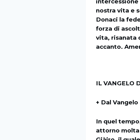
intercessione 
nostra vita e s
Donaci la fede
forza di ascolt
vita, risanata
accanto. Ame
IL VANGELO D
+ Dal Vangel
In quel tempo,
attorno molta 
Giàiro, il qual