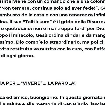
ù interviene con un comando che è una colonn
“Non temere, continua solo ad aver fede!”. G
rambusto della casa e con una tenerezza infin
a. Il suo “Talità kum” è il grido della Risurr
ro quotidiano: non è mai troppo tardi per Dio.
po il miracolo, Gesù ordina di “darle da mang
issimo. Dio compie lo straordinario, ma poi ci 
 vita restituita va nutrita con la cura, con l’aff
 di ogni giorno.
A PER …“VIVERE”… LA PAROLA!
ca ed amico, buongiorno. In questa giornata 
la salute e alla memoria di San Biagio, lasci