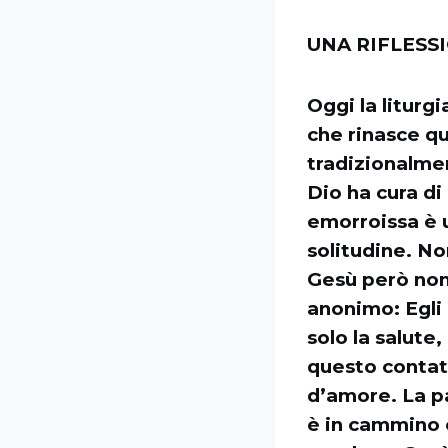
UNA RIFLESS
Oggi la liturgi
che rinasce q
tradizionalmen
Dio ha cura di 
emorroissa è u
solitudine. No
Gesù però non
anonimo: Egli 
solo la salute
questo contatt
d’amore. La pa
è in cammino 