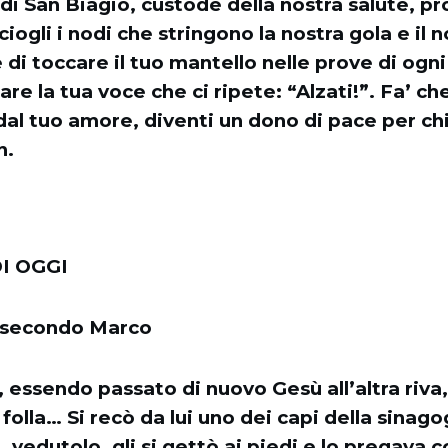
di San Biagio, custode della nostra salute, pr
ciogli i nodi che stringono la nostra gola e il 
 di toccare il tuo mantello nelle prove di ogni
are la tua voce che ci ripete: “Alzati!”. Fa’ ch
 dal tuo amore, diventi un dono di pace per chi
n.
I OGGI
o secondo Marco
 essendo passato di nuovo Gesù all’altra riva, 
folla… Si recò da lui uno dei capi della sinag
e, vedutolo, gli si gettò ai piedi e lo pregava 