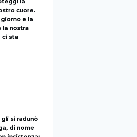
oteggi la
nostro cuore.
 giorno e la
e la nostra
 ci sta
gli si radunò
oga, di nome
con insistenza: