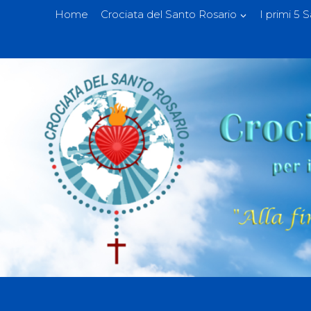
Home
Crociata del Santo Rosario
I primi 5 