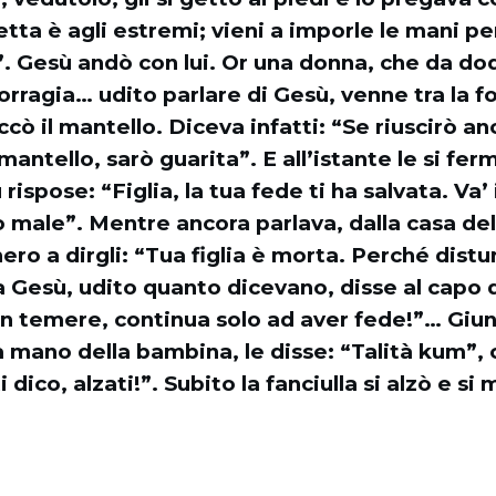
letta è agli estremi; vieni a imporle le mani pe
”. Gesù andò con lui. Or una donna, che da dod
rragia… udito parlare di Gesù, venne tra la fol
occò il mantello. Diceva infatti: “Se riuscirò a
mantello, sarò guarita”. E all’istante le si ferm
spose: “Figlia, la tua fede ti ha salvata. Va’ 
o male”. Mentre ancora parlava, dalla casa del
ro a dirgli: “Tua figlia è morta. Perché distur
 Gesù, udito quanto dicevano, disse al capo d
n temere, continua solo ad aver fede!”… Giun
 mano della bambina, le disse: “Talità kum”, c
i dico, alzati!”. Subito la fanciulla si alzò e si 