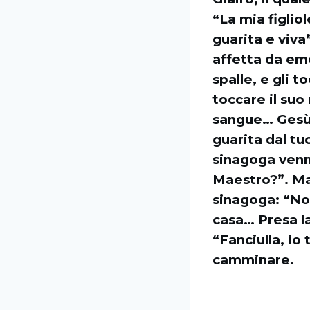
“La mia figlio
guarita e viva
affetta da emo
spalle, e gli t
toccare il suo 
sangue… Gesù ri
guarita dal tu
sinagoga venne
Maestro?”. Ma
sinagoga: “No
casa… Presa la
“Fanciulla, io t
camminare.