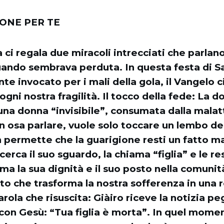
IONE PER TE
a ci regala due miracoli intrecciati che parlano
uando sembrava perduta. In questa festa di S
te invocato per i mali della gola, il Vangelo c
ogni nostra fragilità. Il tocco della fede: La 
na donna “invisibile”, consumata dalla malatt
n osa parlare, vuole solo toccare un lembo de
 permette che la guarigione resti un fatto m
cerca il suo sguardo, la chiama “figlia” e le re
, ma la sua dignità e il suo posto nella comunit
o che trasforma la nostra sofferenza in una 
rola che risuscita: Giàiro riceve la notizia 
con Gesù: “Tua figlia è morta”. In quel momen