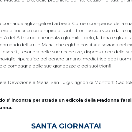
ia comanda agli angeli ed ai beati. Come ricompensa della su
ere e l’incarico di riempire di santi i troni lasciati vuoti dalla s
ontà dell’Altissimo, che innalza gli umili: il cielo, la terra e gli ab
i comandi dell’umile Maria, che egli ha costituita sovrana del cie
 eserciti, tesoriera delle sue ricchezze, dispensatrice delle su
raviglie, riparatrice del genere umano, mediatrice degli uomin
ele compagna delle sue grandezze e dei suoi trionfi.
 Vera Devozione a Maria, San Luigi Grignon di Montfort, Capit
o s’ incontra per strada un edicola della Madonna farsi
donna.
SANTA GIORNATA!