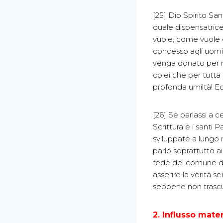
[25] Dio Spirito San
quale dispensatrice
vuole, come vuole e
concesso agli uomini
venga donato per me
colei che per tutta 
profonda umiltà! Ec
[26] Se parlassi a c
Scrittura e i santi Pa
sviluppate a lungo 
parlo soprattutto a
fede del comune de
asserire la verità s
sebbene non trascuri
2. Influsso mate