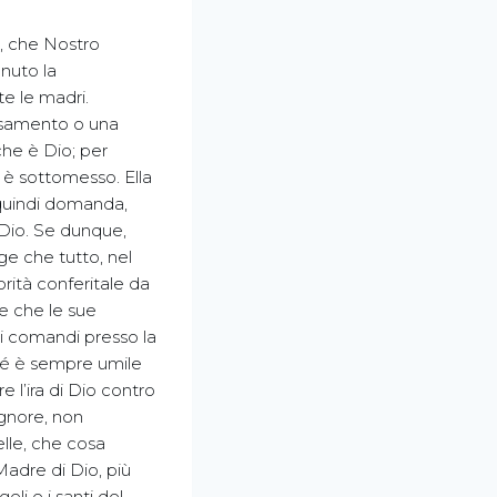
e, che Nostro
enuto la
te le madri.
ssamento o una
che è Dio; per
 è sottomesso. Ella
; quindi domanda,
 Dio. Se dunque,
gge che tutto, nel
orità conferitale da
e che le sue
i comandi presso la
ché è sempre umile
 l’ira di Dio contro
ignore, non
elle, che cosa
Madre di Dio, più
eli e i santi del