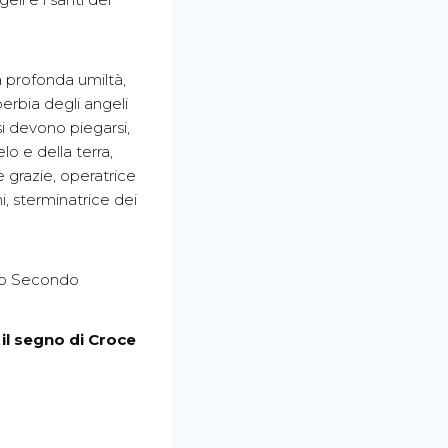
a profonda umiltà,
uperbia degli angeli
issi devono piegarsi,
lo e della terra,
e grazie, operatrice
i, sterminatrice dei
olo Secondo
 il segno di Croce