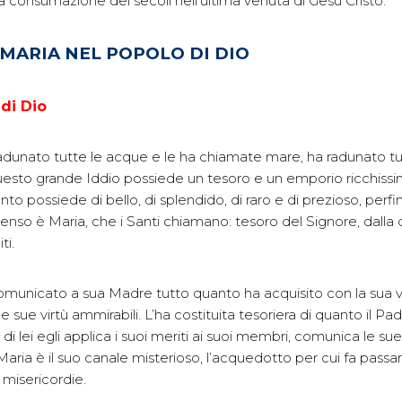
la consumazione dei secoli nell’ultima venuta di Gesù Cristo.
 MARIA NEL POPOLO DI DIO
 di Dio
adunato tutte le acque e le ha chiamate mare, ha radunato tut
esto grande Iddio possiede un tesoro e un emporio ricchiss
to possiede di bello, di splendido, di raro e di prezioso, perfino
so è Maria, che i Santi chiamano: tesoro del Signore, dalla c
ti.
comunicato a sua Madre tutto quanto ha acquisito con la sua vi
e le sue virtù ammirabili. L’ha costituita tesoriera di quanto il Pa
i lei egli applica i suoi meriti ai suoi membri, comunica le sue 
 Maria è il suo canale misterioso, l’acquedotto per cui fa passa
misericordie.