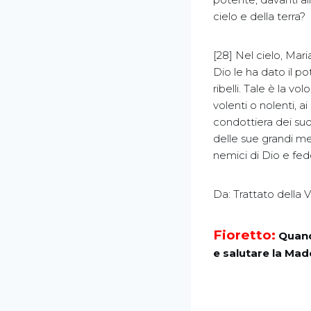
cielo e della terra?
[28] Nel cielo, Mar
Dio le ha dato il pot
ribelli. Tale è la vol
volenti o nolenti, a
condottiera dei suoi
delle sue grandi me
nemici di Dio e fed
Da: Trattato della
Fioretto:
Quand
e salutare la Ma