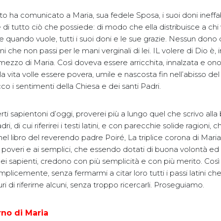
to ha comunicato a Maria, sua fedele Sposa, i suoi doni ineffabi
 di tutto ciò che possiede: di modo che ella distribuisce a chi
 quando vuole, tutti i suoi doni e le sue grazie. Nessun dono 
 che non passi per le mani verginali di lei. IL volere di Dio è, in
zzo di Maria. Così doveva essere arricchita, innalzata e onor
la vita volle essere povera, umile e nascosta fin nell’abisso del 
co i sentimenti della Chiesa e dei santi Padri.
erti sapientoni d’oggi, proverei più a lungo quel che scrivo alla
dri, di cui riferirei i testi latini, e con parecchie solide ragioni, 
nel libro del reverendo padre Poiré, La triplice corona di Mari
i poveri e ai semplici, che essendo dotati di buona volontà 
i sapienti, credono con più semplicità e con più merito. Cos
emplicemente, senza fermarmi a citar loro tutti i passi latini c
 di riferirne alcuni, senza troppo ricercarli. Proseguiamo.
rno di Maria