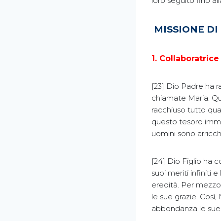
loro seguito fino al
MISSIONE DI
1. Collaboratrice
[23] Dio Padre ha r
chiamate Maria. Qu
racchiuso tutto quan
questo tesoro immen
uomini sono arricchi
[24] Dio Figlio ha 
suoi meriti infiniti 
eredità. Per mezzo d
le sue grazie. Così,
abbondanza le sue 