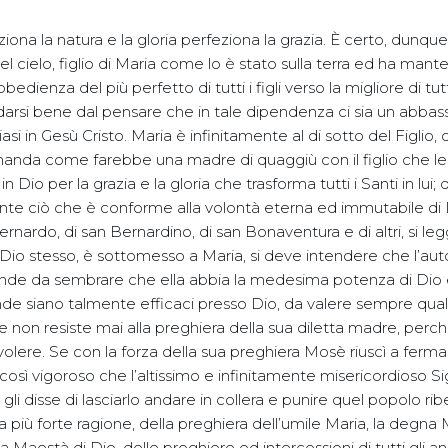
ziona la natura e la gloria perfeziona la grazia. È certo, dunqu
el cielo, figlio di Maria come lo è stato sulla terra ed ha mant
bedienza del più perfetto di tutti i figli verso la migliore di tut
arsi bene dal pensare che in tale dipendenza ci sia un abba
si in Gesù Cristo. Maria è infinitamente al di sotto del Figlio, 
manda come farebbe una madre di quaggiù con il figlio che le
in Dio per la grazia e la gloria che trasforma tutti i Santi in lui
nte ciò che è conforme alla volontà eterna ed immutabile di
 Bernardo, di san Bernardino, di san Bonaventura e di altri, si le
e Dio stesso, è sottomesso a Maria, si deve intendere che l’aut
nde da sembrare che ella abbia la medesima potenza di Dio 
e siano talmente efficaci presso Dio, da valere sempre qual
e non resiste mai alla preghiera della sua diletta madre, per
olere. Se con la forza della sua preghiera Mosè riuscì a fermare
do così vigoroso che l’altissimo e infinitamente misericordioso S
 gli disse di lasciarlo andare in collera e punire quel popolo rib
più forte ragione, della preghiera dell’umile Maria, la degna 
a Maestà di Dio, delle preghiere ed intercessioni di tutti gli ang