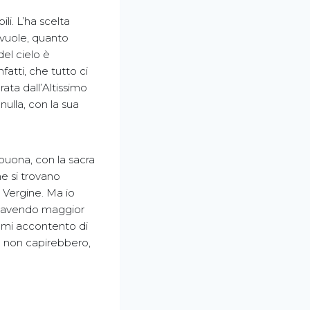
li. L’ha scelta
 vuole, quanto
del cielo è
fatti, che tutto ci
ata dall’Altissimo
nulla, con la sua
 buona, con la sacra
che si trovano
a Vergine. Ma io
ed avendo maggior
ì mi accontento di
he non capirebbero,