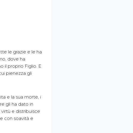
te le grazie e le ha
imo, dove ha
 il proprio Figlio. E
ui pienezza gli
ta e la sua morte, i
dre gli ha dato in
virtù e distribuisce
re con soavità e