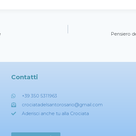
e
Pensiero d
Contatti
+39 350 5311963
crociatadelsantorosario@gmail.com
Aderisci anche tu alla Crociata