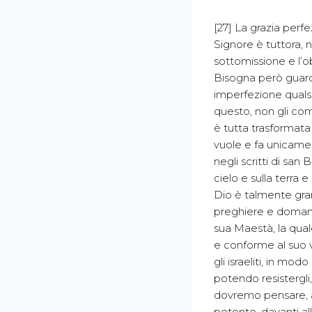
[27] La grazia perfe
Signore è tuttora, n
sottomissione e l’ob
Bisogna però guard
imperfezione qualsia
questo, non gli co
è tutta trasformata 
vuole e fa unicame
negli scritti di san
cielo e sulla terra 
Dio è talmente gra
preghiere e domand
sua Maestà, la qual
e conforme al suo v
gli israeliti, in mo
potendo resistergli,
dovremo pensare, a 
potente, davanti all