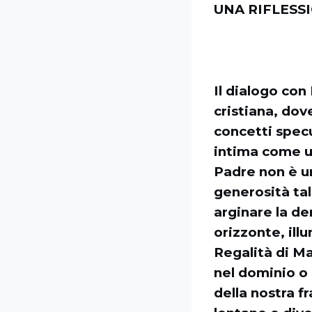
UNA RIFLESS
Il dialogo con
cristiana, dov
concetti specu
intima come u
Padre non è un
generosità tal
arginare la de
orizzonte, ill
Regalità di M
nel dominio o 
della nostra f