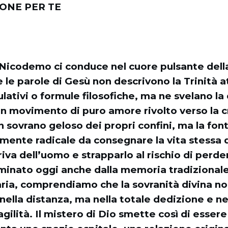
IONE PER TE
 Nicodemo ci conduce nel cuore pulsante dell
e le parole di Gesù non descrivono la Trinità 
lativi o formule filosofiche, ma ne svelano la
n movimento di puro amore rivolto verso la cr
 sovrano geloso dei propri confini, ma la fon
mente radicale da consegnare la vita stessa d
riva dell’uomo e strapparlo al rischio di perde
uminato oggi anche dalla memoria tradizionale
aria, comprendiamo che la sovranità divina no
nella distanza, ma nella totale dedizione e ne
ragilità. Il mistero di Dio smette così di esse