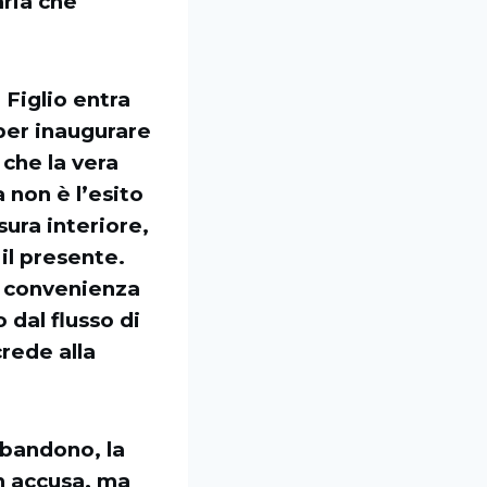
aria che
l Figlio entra
per inaugurare
che la vera
 non è l’esito
ura interiore,
 il presente.
di convenienza
o dal flusso di
rede alla
bbandono, la
on accusa, ma