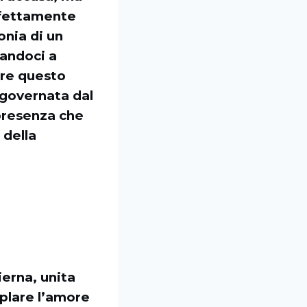
erfettamente
onia di un
tandoci a
tare questo
 governata dal
presenza che
 della
erna, unita
mplare l’amore