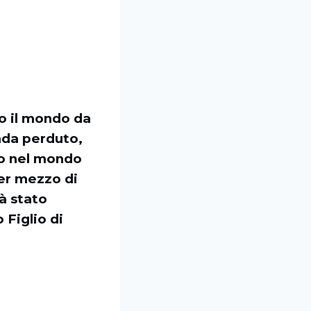
o il mondo da
vada perduto,
lio nel mondo
er mezzo di
ià stato
Figlio di