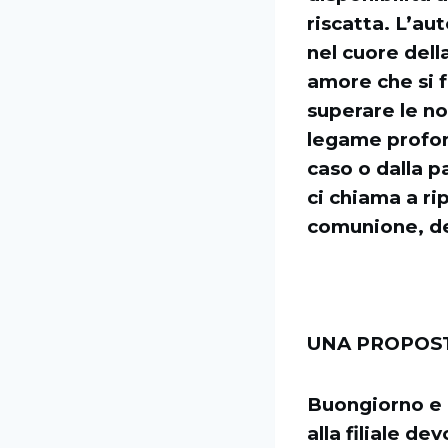
riscatta. L’au
nel cuore dell
amore che si f
superare le no
legame profon
caso o dalla 
ci chiama a ri
comunione, de
UNA PROPOST
Buongiorno e 
alla filiale d