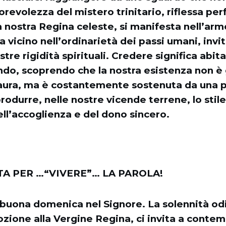
torevolezza del mistero trinitario, riflessa p
a nostra Regina celeste, si manifesta nell’arm
a vicino nell’ordinarietà dei passi umani, invi
stre rigidità spirituali. Credere significa abi
do, scoprendo che la nostra esistenza non è
paura, ma è costantemente sostenuta da una 
produrre, nelle nostre vicende terrene, lo stile
ll’accoglienza e del dono sincero.
A PER …“VIVERE”… LA PAROLA!
buona domenica nel Signore. La solennità odi
evozione alla Vergine Regina, ci invita a conte