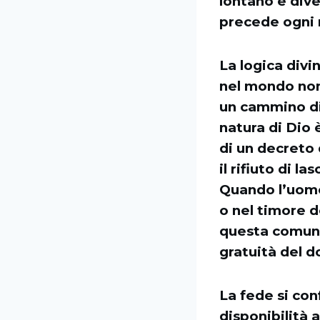
lontano e dive
precede ogni 
La logica divin
nel mondo non
un cammino di
natura di Dio 
di un decreto 
il rifiuto di l
Quando l’uomo 
o nel timore de
questa comuni
gratuità del d
La fede si con
disponibilità 