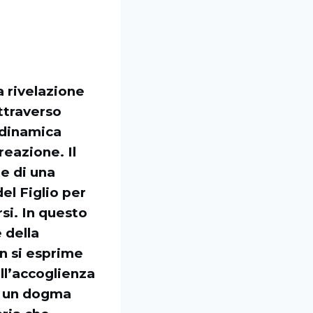
a rivelazione
attraverso
 dinamica
eazione. Il
te di una
el Figlio per
rsi. In questo
 della
n si esprime
ll’accoglienza
re un dogma