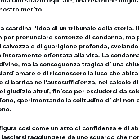
nta uno spazio ospitale, una relazione origin
nostro merito.
a scardina l’idea di un tribunale della storia. I
 per pronunciare sentenze di condanna, ma 
 salvezza e di guarigione profonda, svelando 
è interamente orientata alla vita. La condanna
divino, ma la conseguenza tragica di una chius
asciarsi amare e di riconoscere la luce che abita
si barrica nell’autosufficienza, nel calcolo 
l giudizio altrui, finisce per escludersi da sol
one, sperimentando la solitudine di chi non c
ono.
figura così come un atto di confidenza e di a
a lasciarsi raggiungere da uno sguardo che n