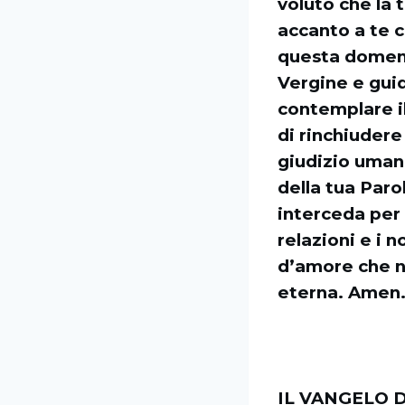
voluto che la
accanto a te c
questa domeni
Vergine e guida
contemplare il
di rinchiudere 
giudizio umano
della tua Parol
interceda per 
relazioni e i 
d’amore che n
eterna. Amen
IL VANGELO D