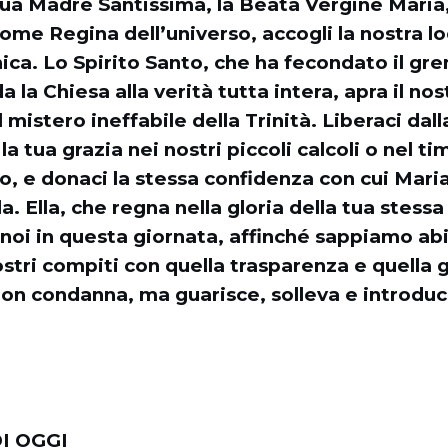
 tua Madre Santissima, la Beata Vergine Maria
ome Regina dell’universo, accogli la nostra lod
ca. Lo Spirito Santo, che ha fecondato il gr
 la Chiesa alla verità tutta intera, apra il no
 mistero ineffabile della Trinità. Liberaci dal
la tua grazia nei nostri piccoli calcoli o nel t
, e donaci la stessa confidenza con cui Maria 
a. Ella, che regna nella gloria della tua stessa 
noi in questa giornata, affinché sappiamo abi
nostri compiti con quella trasparenza e quella 
on condanna, ma guarisce, solleva e introduce
.
I OGGI