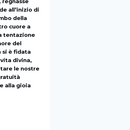
, regnasse
e all’inizio di
embo della
stro cuore a
la tentazione
imore del
si è fidata
vita divina,
tare le nostre
gratuità
 alla gioia