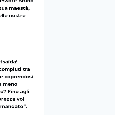
nfessore Bruno
tua maestà,
elle nostre
etsaida!
 compiuti tra
 e coprendosi
te meno
lo? Fino agli
sprezza voi
a mandato”.