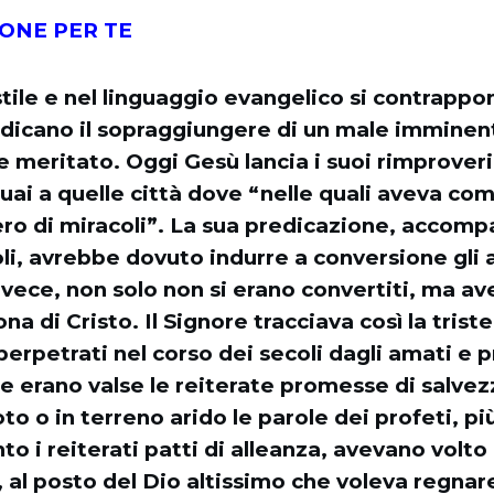
IONE PER TE
 stile e nel linguaggio evangelico si contrappo
Indicano il sopraggiungere di un male imminen
 meritato. Oggi Gesù lancia i suoi rimproveri
ai a quelle città dove “nelle quali aveva com
o di miracoli”. La sua predicazione, accom
li, avrebbe dovuto indurre a conversione gli a
invece, non solo non si erano convertiti, ma av
na di Cristo. Il Signore tracciava così la triste
 perpetrati nel corso dei secoli dagli amati e p
le erano valse le reiterate promesse di salvez
to o in terreno arido le parole dei profeti, pi
to i reiterati patti di alleanza, avevano volto
e, al posto del Dio altissimo che voleva regnar