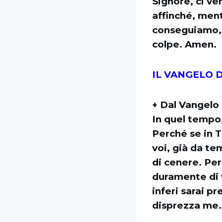
Signore, ci ve
affinché, men
conseguiamo, p
colpe. Amen.
IL VANGELO D
+ Dal Vangelo
In quel tempo,
Perché se in T
voi, già da te
di cenere. Per
duramente di vo
inferi sarai pr
disprezza me.