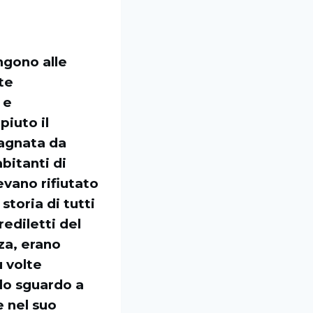
ngono alle
te
 e
piuto il
pagnata da
bitanti di
evano rifiutato
 storia di tutti
rediletti del
za, erano
ù volte
 lo sguardo a
e nel suo