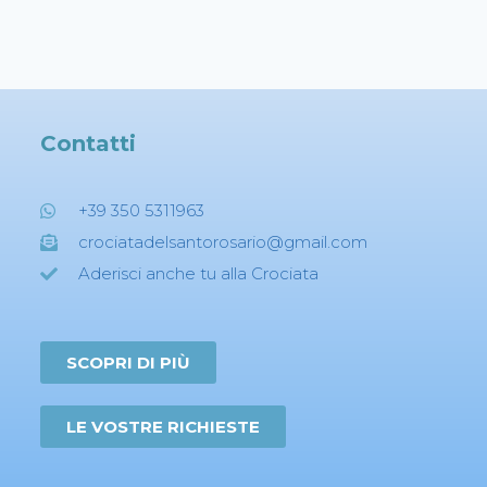
Contatti
+39 350 5311963
crociatadelsantorosario@gmail.com
Aderisci anche tu alla Crociata
SCOPRI DI PIÙ
LE VOSTRE RICHIESTE