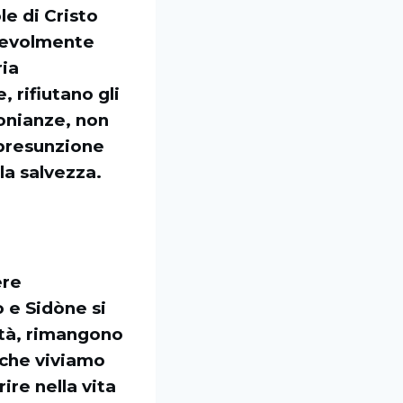
le di Cristo
lpevolmente
ria
 rifiutano gli
monianze, non
a presunzione
la salvezza.
ere
 e Sidòne si
ità, rimangono
i che viviamo
ire nella vita