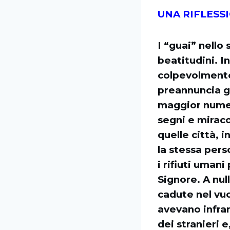
UNA RIFLESS
I “guai” nello
beatitudini. 
colpevolmente
preannuncia gu
maggior numer
segni e miraco
quelle città, 
la stessa perso
i rifiuti umani
Signore. A nul
cadute nel vuo
avevano infran
dei stranieri 