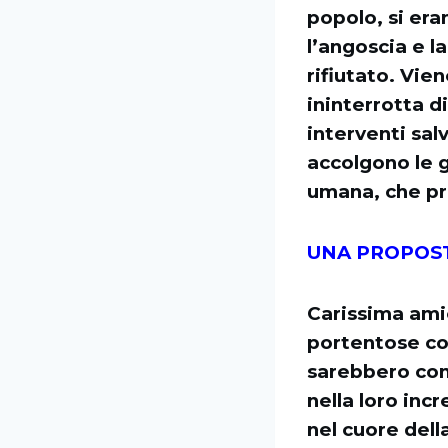
popolo, si era
l’angoscia e l
rifiutato. Vie
ininterrotta d
interventi sal
accolgono le gr
umana, che pri
UNA PROPOST
Carissima ami
portentose co
sarebbero con
nella loro inc
nel cuore della