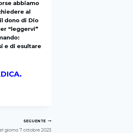
 forse abbiamo
chiedere al
l dono di Dio
per “leggervi”
amando:
 e di esultare
DICA.
SEGUENTE
el giorno 7 ottobre 2023