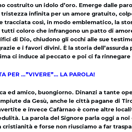
no costruito un idolo d’oro. Emerge dalle paro
a tristezza infinita per un amore gratuito, co
ne tracciata così, in modo emblematico, la sto
i tutti coloro che infrangono un patto di amore,
vifici di Dio, chiudono gli occhi alle sue testi
azie e i favori divini. È la storia dell’assurd
ma ci induce al peccato e poi ci fa rinnegare 
A PER …”VIVERE”… LA PAROLA!
ca ed amico, buongiorno. Dinanzi a tante op
mpiute da Gesù, anche le città pagane di Tiro
vertite e invece Cafàrnao è come altre local
redulità. La parola del Signore parla oggi a no
 cristianità e forse non riusciamo a far traspar