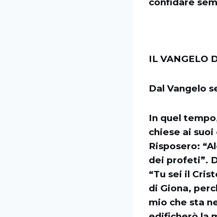
confidare semp
IL VANGELO D
Dal Vangelo 
In quel tempo,
chiese ai suoi 
Risposero: “Alc
dei profeti”. 
“Tu sei il Cris
di Giona, perc
mio che sta nei
edificherò la 