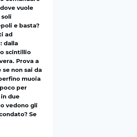
 dove vuole
soli
poli e basta?
ti ad
: dalla
o scintillio
avera. Prova a
e se non sai da
 perfino muoia
 poco per
 in due
do vedono gli
ircondato? Se