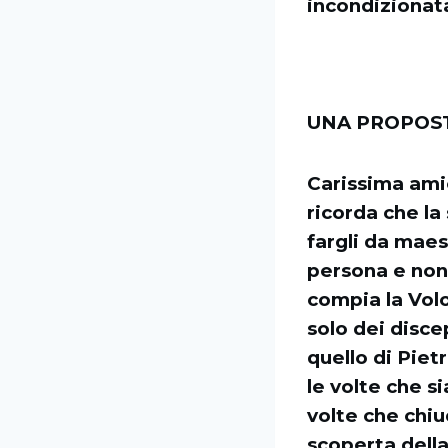
incondizionata
UNA PROPOST
Carissima ami
ricorda che la
fargli da mae
persona e non 
compia la Volo
solo dei disce
quello di Pie
le volte che s
volte che chiu
scoperta della