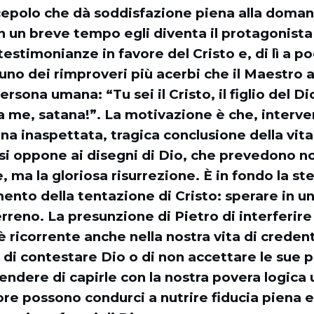
scepolo che dà soddisfazione piena alla doma
 un breve tempo egli diventa il protagonista 
testimonianze in favore del Cristo e, di lì a po
uno dei rimproveri più acerbi che il Maestro 
ersona umana: “Tu sei il Cristo, il figlio del D
da me, satana!”. La motivazione è che, interv
una inaspettata, tragica conclusione della vita
 si oppone ai disegni di Dio, che prevedono no
, ma la gloriosa risurrezione. È in fondo la ste
ento della tentazione di Cristo: sperare in u
eno. La presunzione di Pietro di interferire 
 è ricorrente anche nella nostra vita di creden
a di contestare Dio o di non accettare le sue 
endere di capirle con la nostra povera logica
ore possono condurci a nutrire fiducia piena 