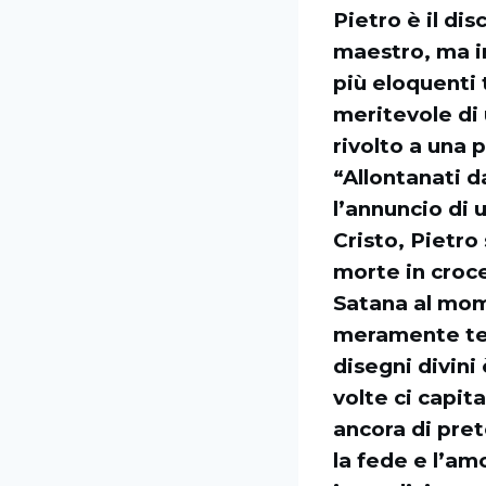
Pietro è il di
maestro, ma in
più eloquenti 
meritevole di 
rivolto a una p
“Allontanati 
l’annuncio di 
Cristo, Pietro
morte in croce
Satana al mom
meramente terr
disegni divini
volte ci capit
ancora di pret
la fede e l’am