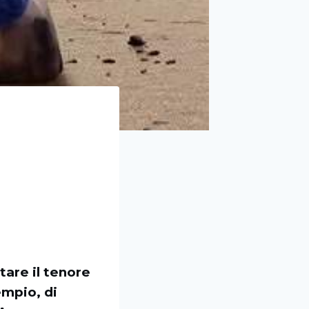
are il tenore
empio, di