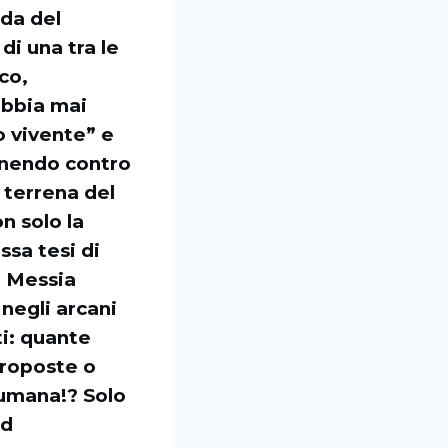
nda del
di una tra le
co,
abbia mai
io vivente” e
enendo contro
 terrena del
n solo la
ssa tesi di
n Messia
negli arcani
ti: quante
proposte o
 umana!? Solo
ed