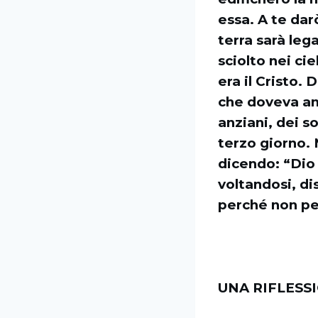
essa. A te darò
terra sarà lega
sciolto nei cie
era il Cristo.
che doveva an
anziani, dei so
terzo giorno. 
dicendo: “Dio 
voltandosi, di
perché non pe
UNA RIFLESS