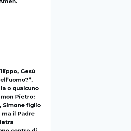
. Amen.
Filippo, Gesù
 dell’uomo?”.
emia o qualcuno
Simon Pietro:
e, Simone figlio
, ma il Padre
ietra
anno contro di