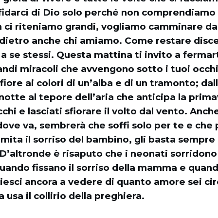
i fidarci di Dio solo perché non comprendiamo
ra ci riteniamo grandi, vogliamo camminare da 
 dietro anche chi amiamo. Come restare disce
se stessi. Questa mattina ti invito a fermar
andi miracoli che avvengono sotto i tuoi occhi
fiore ai colori di un’alba e di un tramonto; dall
i notte al tepore dell’aria che anticipa la prim
chi e lasciati sfiorare il volto dal vento. Anch
ove va, sembrerà che soffi solo per te e che
Imita il sorriso del bambino, gli basta sempre
 D’altronde è risaputo che i neonati sorridono
quando fissano il sorriso della mamma e quan
Riesci ancora a vedere di quanto amore sei c
a usa il collirio della preghiera.