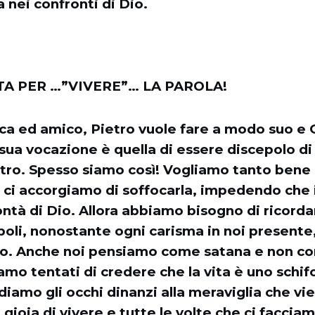
 nei confronti di Dio.
A PER …”VIVERE”… LA PAROLA!
ca ed amico, Pietro vuole fare a modo suo e G
 sua vocazione è quella di essere discepolo d
stro. Spesso siamo così! Vogliamo tanto bene
ci accorgiamo di soffocarla, impedendo che in
ntà di Dio. Allora abbiamo bisogno di ricorda
poli, nonostante ogni carisma in noi presente
tro. Anche noi pensiamo come satana e non c
iamo tentati di credere che la vita è uno schifo
diamo gli occhi dinanzi alla meraviglia che vie
 gioia di vivere e tutte le volte che ci facc