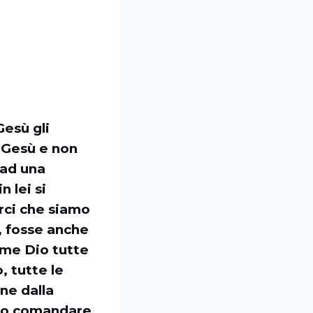
esù gli
i Gesù e non
 ad una
 lei si
rci che siamo
, fosse anche
ome Dio tutte
, tutte le
ne dalla
iamo comandare