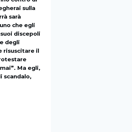
legherai sulla
rrà sarà
cuno che egli
 suoi discepoli
e degli
 risuscitare il
protestare
mai”. Ma egli,
di scandalo,