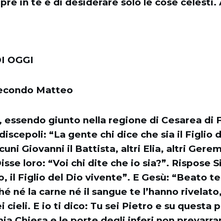
re in te e di desiderare solo le cose celesti
I OGGI
secondo Matteo
 essendo giunto nella regione di Cesarea di 
discepoli: “La gente chi dice che sia il Figlio
uni Giovanni il Battista, altri Elia, altri Ger
Disse loro: “Voi chi dite che io sia?”. Rispose 
to, il Figlio del Dio vivente”. E Gesù: “Beato t
hé né la carne né il sangue te l’hanno rivelato
 cieli. E io ti dico: Tu sei Pietro e su questa p
mia Chiesa e le porte degli inferi non prevarr