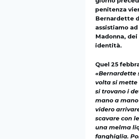
giorno precede
penitenza vien
Bernardette di
assistiamo ad 
Madonna, dei m
identità.
Quel 25 febbra
«Bernardette s
volta si mette
si trovano i d
mano a mano ch
videro arrivar
scavare con le
una melma liq
fanghiglia. Poi