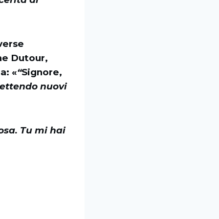
iverse
he Dutour,
a: «
“
Signore,
mettendo nuovi
osa. Tu mi hai