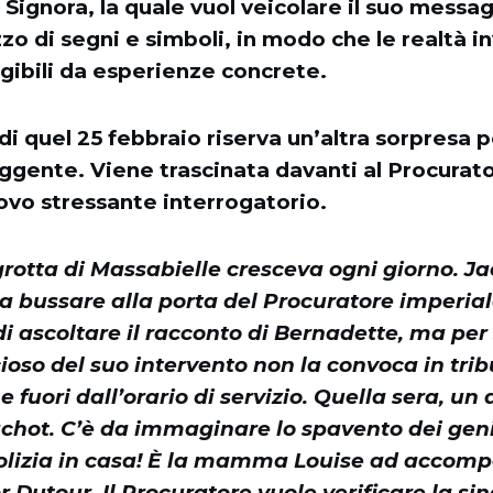
a Signora, la quale vuol veicolare il suo messag
zo di segni e simboli, in modo che le realtà inv
ligibili da esperienze concrete.
di quel 25 febbraio riserva un’altra sorpresa 
eggente. Viene trascinata davanti al Procurato
ovo stressante interrogatorio.
 grotta di Massabielle cresceva ogni giorno. 
a bussare alla porta del Procuratore imperiale
i ascoltare il racconto di Bernadette, ma per 
cioso del suo intervento non la convoca in trib
e fuori dall’orario di servizio. Quella sera, un
achot. C’è da immaginare lo spavento dei geni
polizia in casa! È la mamma Louise ad accomp
r Dutour. Il Procuratore vuole verificare la sin