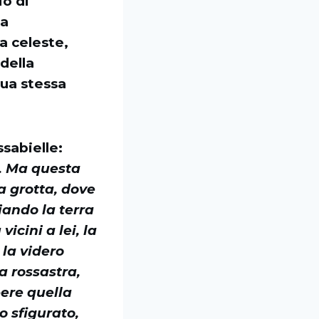
io di
 a
a celeste,
della
sua stessa
sabielle:
e. Ma questa
la grotta, dove
iando la terra
icini a lei, la
 la videro
a rossastra,
ere quella
to sfigurato,