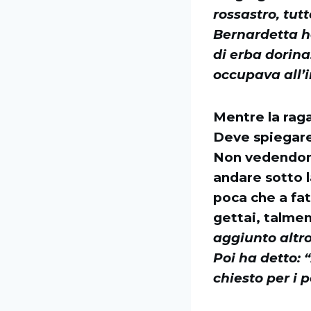
rossastro, tut
Bernardetta ha
di erba dorina
occupava all’i
Mentre la raga
Deve spiegar
Non vedendone,
andare sotto l
poca che a fat
gettai, talmen
aggiunto altro
Poi ha detto: “
chiesto per i 