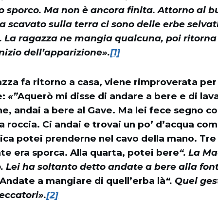
to sporco. Ma non è ancora finita. Attorno al 
 scavato sulla terra ci sono delle erbe selvati
. La ragazza ne mangia qualcuna, poi ritorna
nizio dell’apparizione».
[1]
zza fa ritorno a casa, viene rimproverata per 
e:
«”
Aquerò mi disse di andare a bere e di lava
 andai a bere al Gave. Ma lei fece segno col
a roccia. Ci andai e trovai un po’ d’acqua com
ica potei prenderne nel cavo della mano. Tre 
te era sporca. Alla quarta, potei bere
“. La M
. Lei ha soltanto detto andate a bere alla font
Andate a mangiare di quell’erba là
“. Quel ges
peccatori».
[2]