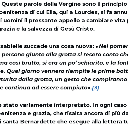
. Queste parole della Vergine sono il principi
enitenza di cui Ella, qui a Lourdes, si fa annu
i uomini il pressante appello a cambiare vita
grazia e la salvezza di Gesù Cristo.
ssabielle succede una cosa nuova:
«Nel pomer
 persone giunte alla grotta si resero conto che
a così brutto, si era un po’ schiarito, e la f
e. Quel giorno vennero riempite le prime bott
turita dalla grotta, un gesto che compiranno 
he continua ad essere compiuto».
[3]
 stato variamente interpretato. In ogni caso
penitenza e grazia, che risalta ancora di più 
di santa Bernardette che esegue alla lettera t