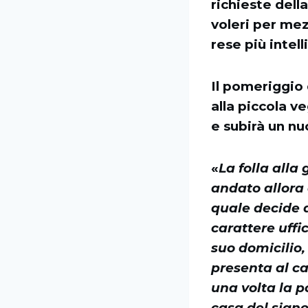
richieste dell
voleri per mez
rese più intel
Il pomeriggio 
alla piccola v
e subirà un nu
«
La folla alla
andato allora 
quale decide d
carattere uffi
suo domicilio, 
presenta al c
una volta la 
casa del signo