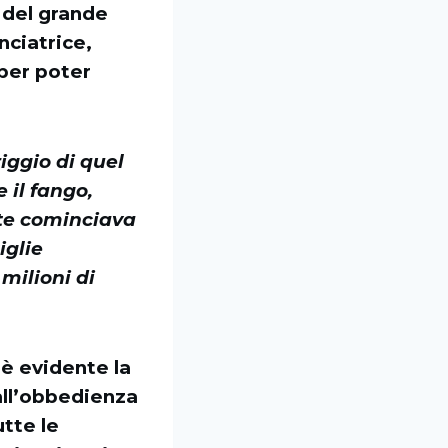
o del grande
nciatrice,
 per poter
iggio di quel
 il fango,
onte cominciava
iglie
milioni di
 è evidente la
dall’obbedienza
utte le