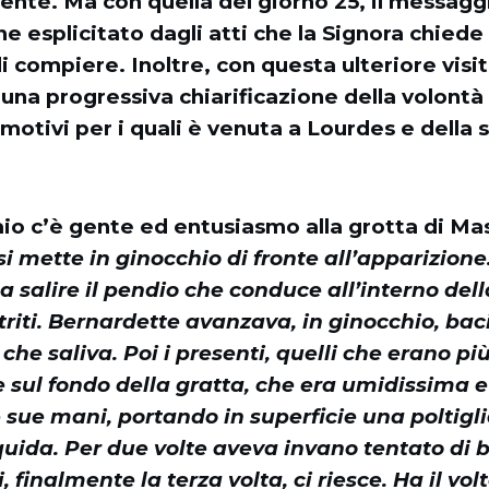
nte. Ma con quella del giorno 25, il messagg
e esplicitato dagli atti che la Signora chiede
 compiere. Inoltre, con questa ulteriore visit
una progressiva chiarificazione della volontà 
otivi per i quali è venuta a Lourdes e della 
io c’è gente ed entusiasmo alla grotta di Mas
i mette in ginocchio di fronte all’apparizion
 a salire il pendio che conduce all’interno del
etriti. Bernardette avanzava, in ginocchio, bac
e saliva. Poi i presenti, quelli che erano più v
e sul fondo della gratta, che era umidissima e
 sue mani, portando in superficie una poltigli
uida. Per due volte aveva invano tentato di b
, finalmente la terza volta, ci riesce. Ha il vol