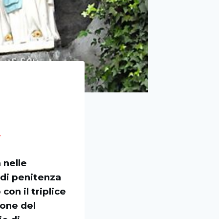
.
 nelle
 di penitenza
on il triplice
ione del