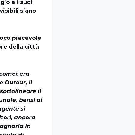
gio e i suoi
isibili siano
poco piacevole
re della città
Jacomet era
 Dutour, il
sottolineare il
unale, bensì al
 agente si
tori, ancora
agnarla in
cerità di