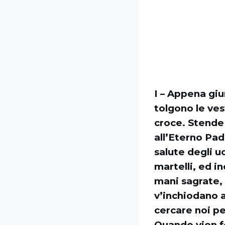
I – Appena giu
tolgono le vest
croce. Stende
all’Eterno Padr
salute degli uo
martelli, ed in
mani sagrate, 
v’inchiodano a
cercare noi pe
Quando vien fe