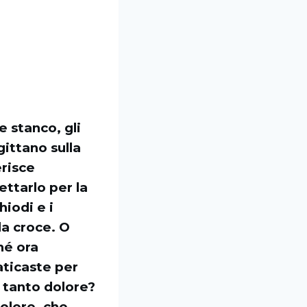
e stanco, gli
gittano sulla
erisce
ettarlo per la
hiodi e i
la croce. O
hé ora
aticaste per
 tanto dolore?
dolore, che