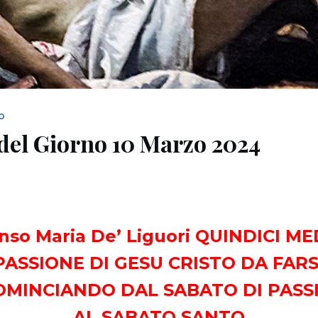
NO
del Giorno 10 Marzo 2024
onso Maria De’ Liguori QUINDICI M
PASSIONE DI GESU CRISTO DA FARSI
OMINCIANDO DAL SABATO DI PASS
AL SABATO SANTO