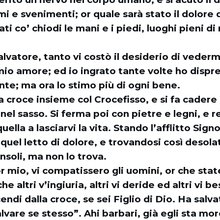
i e svenimenti; or quale sarà stato il dolore 
ati co’ chiodi le mani e i piedi, luoghi pieni di
lvatore, tanto vi costò il desiderio di vedermi
 mio amore; ed io ingrato tante volte ho dispr
nte; ma ora lo stimo più di ogni bene.
 la croce insieme col Crocefisso, e si fa cader
 nel sasso. Si ferma poi con pietre e legni, e 
lla a lasciarvi la vita. Stando l’afflitto Sign
uel letto di dolore, e trovandosi così desol
onsoli, ma non lo trova.
r mio, vi compatissero gli uomini, or che sta
e altri v’ingiuria, altri vi deride ed altri vi 
ndi dalla croce, se sei Figlio di Dio. Ha salvati
lvare se stesso”. Ahi barbari, già egli sta m