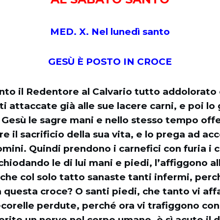
MED. X. Nel lunedì santo
GESÙ È POSTO IN CROCE
nto il Redentore al Calvario tutto addolorato 
i attaccate già alle sue lacere carni, e poi lo 
 Gesù le sagre mani e nello stesso tempo off
e il sacrificio della sua vita, e lo prega ad acc
mini. Quindi prendono i carnefici con furia i c
chiodando le di lui mani e piedi, l’affiggono al
che col solo tatto sanaste tanti infermi, perc
 questa croce? O santi piedi, che tanto vi aff
corelle perdute, perché ora vi trafiggono con
rito un nervo nel corpo umano, è sì acuto il 