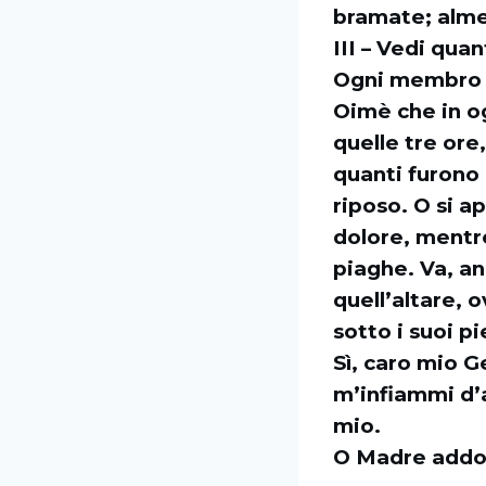
bramate; almen
III – Vedi qua
Ogni membro so
Oimè che in o
quelle tre ore
quanti furono 
riposo. O si a
dolore, mentre
piaghe. Va, an
quell’altare, 
sotto i suoi pi
Sì, caro mio G
m’infiammi d’
mio.
O Madre addol