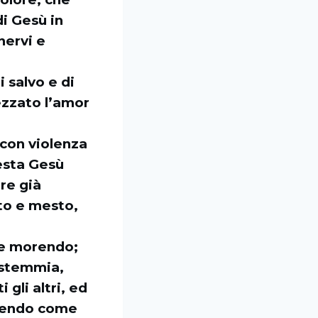
di Gesù in
 nervi e
 salvo e di
ezzato l’amor
e con violenza
resta Gesù
ore già
ato e mesto,
te morendo;
bestemmia,
 gli altri, ed
orendo come