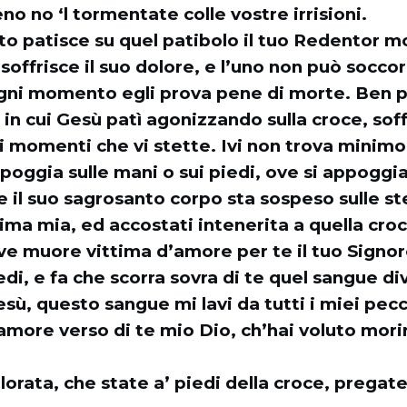
o no ‘l tormentate colle vostre irrisioni.
nto patisce su quel patibolo il tuo Redentor 
ffrisce il suo dolore, e l’uno non può soccorr
gni momento egli prova pene di morte. Ben pu
, in cui Gesù patì agonizzando sulla croce, soff
i momenti che vi stette. Ivi non trova minimo 
ppoggia sulle mani o sui piedi, ove si appoggia
 il suo sagrosanto corpo sta sospeso sulle s
ima mia, ed accostati intenerita a quella croc
ove muore vittima d’amore per te il tuo Signor
edi, e fa che scorra sovra di te quel sangue di
esù, questo sangue mi lavi da tutti i miei pecc
amore verso di te mio Dio, ch’hai voluto mor
orata, che state a’ piedi della croce, pregat