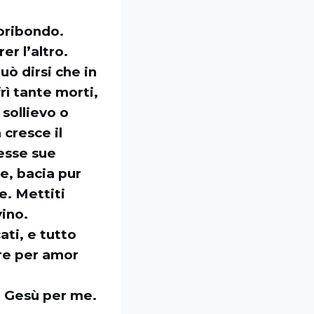
moribondo.
er l’altro.
ò dirsi che in
rì tante morti,
sollievo o
 cresce il
tesse sue
e, bacia pur
e. Mettiti
vino.
ati, e tutto
ire per amor
e Gesù per me.