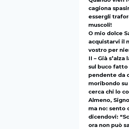
cagiona spasim
essergli trafor
muscoli!
O mio dolce Sa
acquistarvi il
vostro per nie
II – Già s’alza
sul buco fatto
pendente da que
moribondo su q
cerca chi lo c
Almeno, Signo
ma no: sento ch
dicendovi: “Sce
ora non può sa