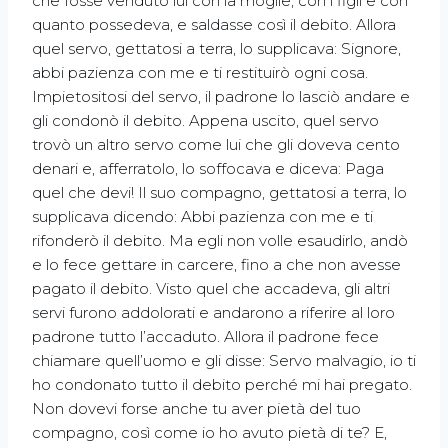
che fosse venduto lui con la moglie, con i figli e con
quanto possedeva, e saldasse così il debito. Allora
quel servo, gettatosi a terra, lo supplicava: Signore,
abbi pazienza con me e ti restituirò ogni cosa.
Impietositosi del servo, il padrone lo lasciò andare e
gli condonò il debito. Appena uscito, quel servo
trovò un altro servo come lui che gli doveva cento
denari e, afferratolo, lo soffocava e diceva: Paga
quel che devi! Il suo compagno, gettatosi a terra, lo
supplicava dicendo: Abbi pazienza con me e ti
rifonderò il debito. Ma egli non volle esaudirlo, andò
e lo fece gettare in carcere, fino a che non avesse
pagato il debito. Visto quel che accadeva, gli altri
servi furono addolorati e andarono a riferire al loro
padrone tutto l’accaduto. Allora il padrone fece
chiamare quell’uomo e gli disse: Servo malvagio, io ti
ho condonato tutto il debito perché mi hai pregato.
Non dovevi forse anche tu aver pietà del tuo
compagno, così come io ho avuto pietà di te? E,