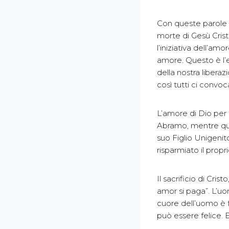
Con queste parole 
morte di Gesù Crist
l’iniziativa dell’a
amore. Questo è l’e
della nostra liberaz
così tutti ci convoc
L’amore di Dio per n
Abramo, mentre ques
suo Figlio Unigenit
risparmiato il prop
Il sacrificio di Cr
amor si paga”. L’uo
cuore dell’uomo è 
può essere felice. E 