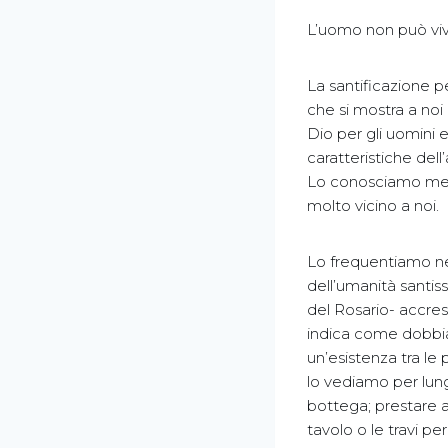
L’uomo non può vi
La santificazione p
che si mostra a noi
Dio per gli uomini 
caratteristiche dell
Lo conosciamo medi
molto vicino a noi.
Lo frequentiamo nel
dell’umanità santi
del Rosario- accre
indica come dobbiam
un’esistenza tra le 
lo vediamo per lung
bottega; prestare a
tavolo o le travi 