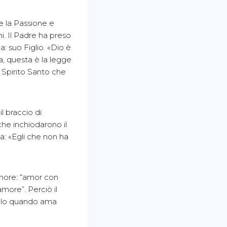
e la Passione e
i. Il Padre ha preso
: suo Figlio. «Dio è
a, questa è la legge
o Spirito Santo che
l braccio di
che inchiodarono il
a: «Egli che non ha
 amore: “amor con
more”. Perciò il
 solo quando ama