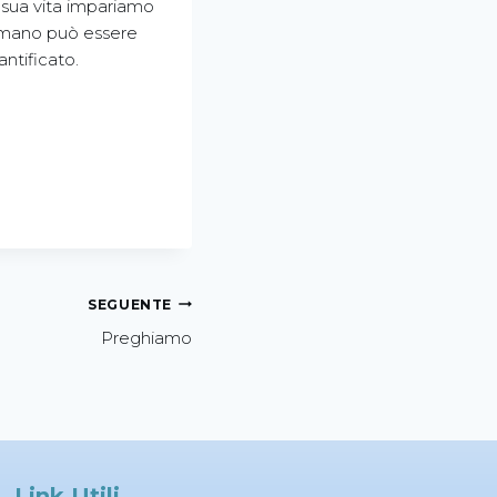
a sua vita impariamo
e umano può essere
ntificato.
SEGUENTE
Preghiamo
Link Utili