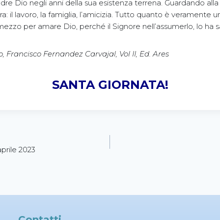
adre Dio negli anni della sua esistenza terrena. Guardando all
tra: il lavoro, la famiglia, l’amicizia. Tutto quanto è verament
ezzo per amare Dio, perché il Signore nell’assumerlo, lo ha sa
, Francisco Fernandez Carvajal, Vol II, Ed. Ares
SANTA GIORNATA!
prile 2023
Contatti