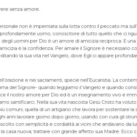
vere senza amore.
ersonale non è imperniata sulla lotta contro il peccato ma sull
 profondamente uomo, conoscitore di tutto quello che ci rigu
e degli uomini per Dio è un amore di amicizia reciproca. E una
’amicizia è la confidenza. Per amare il Signore è necessario con
tando la sua vita nel Vangelo, dove Egli ci appare profon
l’orazione e nei sacramenti, specie nell’Eucaristia. La conte
ssima del Signore- quando leggiamo il Vangelo e quando consi
sce il nostro amore per Dio ed è un insegnamento vivo e imm
o santificarci. Nella sua vita nascosta Gesù Cristo ha voluto
più comuni, quella di un artigiano che lavora per sostentare la s
hi anni lavorare giorno dopo giorno, usando con cura gli strum
scolto con semplicità e cordialità ai vicini che andavano da lu
per la casa nuova; trattare con grande affetto sua Madre. Ecc