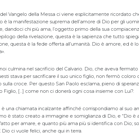
del Vangelo della Messa ci viene esplicitamente ricordato ch
o è la manifestazione suprema dell’amore di Dio per gli uomin
more, dandoci chi più ama, l’oggetto primo della sua compiacenza
pilogo della rivelazione, questa è la sapienza che tutto spieg
ione, questa è la fede offerta all’umanità. Dio è amore, ed è l
a».
oi culmina nel sacrificio del Calvario. Dio, che aveva fermato i
ti stava per sacrificare il suo unico figlio, non fermò coloro 
o sulla croce. Per questo San Paolo esclama, pieno di speranz
rio Figlio, […] come non ci donerà ogni cosa insieme con Lui?.
isto, è una chiamata incalzante affinché corrispondiamo al suo
mo è stato creato a immagine e somiglianza di Dio, e “Dio è a
fatto per amare, e quanto più ama più si identifica con Dio;
Dio ci vuole felici, anche qui in terra.