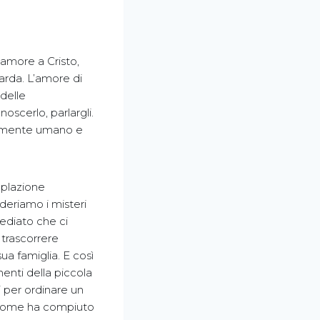
’amore a Cristo,
arda. L’amore di
 delle
oscerlo, parlargli.
damente umano e
mplazione
deriamo i misteri
ediato che ci
 trascorrere
ua famiglia. E così
enti della piccola
i per ordinare un
o come ha compiuto