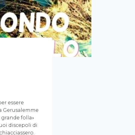
a
per essere
 da Gerusalemme
 grande folla»
uoi discepoli di
chiacciassero.