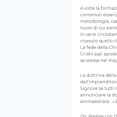
A volte la formaz
contenuti essenz
metodologia, cap
nuovi di cui par
in varie circost
ricevuto quello c
La fede della Ch
Cristo agli apost
se stessa nel mag
La dottrina della
dall’imprenditor
Signore se tutti 
annunciare la dot
ammaestrate…» è 
Da: Parlare con D