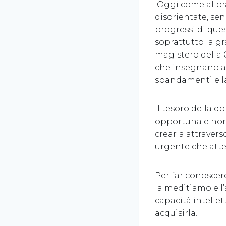
Oggi come allora
disorientate, sen
progressi di quest
soprattutto la gr
magistero della 
che insegnano a fu
sbandamenti e la 
Il tesoro della 
opportuna e non
crearla attravers
urgente che atten
Per far conoscere
la meditiamo e l’
capacità intellet
acquisirla.