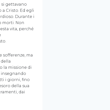
i si gettavano
a Cristo. Ed egli
rdioso. Durante i
tò morti. Non
esta vita, perché
e
sto.
 e sofferenze, ma
 della
o la missione di
e, insegnando
i i giorni, fino
tesoro della sua
acramenti, dai