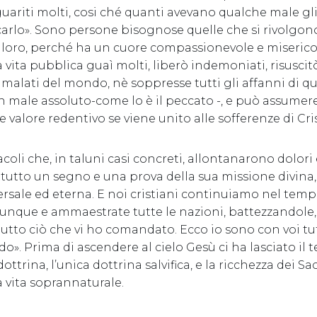
guariti molti, cosi ché quanti avevano qualche male gl
arlo». Sono persone bisognose quelle che si rivolgono 
i loro, perché ha un cuore compassionevole e miserico
a vita pubblica guaì molti, liberò indemoniati, risusci
i malati del mondo, nè soppresse tutti gli affanni di qu
un male assoluto-come lo è il peccato -, e può assumer
valore redentivo se viene unito alle sofferenze di Cri
oli che, in taluni casi concreti, allontanarono dolori
tutto un segno e una prova della sua missione divina,
rsale ed eterna. E noi cristiani continuiamo nel temp
dunque e ammaestrate tutte le nazioni, battezzandol
tutto ciò che vi ho comandato. Ecco io sono con voi tutt
do». Prima di ascendere al cielo Gesù ci ha lasciato il 
dottrina, l’unica dottrina salvifica, e la ricchezza dei S
a vita soprannaturale.