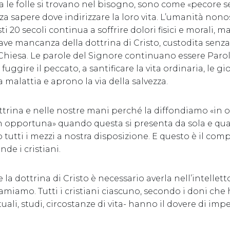
 le folle si trovano nel bisogno, sono come «pecore s
za sapere dove indirizzare la loro vita. L’umanità nonos
i 20 secoli continua a soffrire dolori fisici e morali, ma
ave mancanza della dottrina di Cristo, custodita senza
Chiesa. Le parole del Signore continuano essere Parole
ggire il peccato, a santificare la vita ordinaria, le gioi
malattia e aprono la via della salvezza.
dottrina e nelle nostre mani perché la diffondiamo «in
 opportuna» quando questa si presenta da sola e 
o tutti i mezzi a nostra disposizione. E questo è il co
de i cristiani.
 la dottrina di Cristo è necessario averla nell’intellett
amiamo. Tutti i cristiani ciascuno, secondo i doni che 
tuali, studi, circostanze di vita- hanno il dovere di im