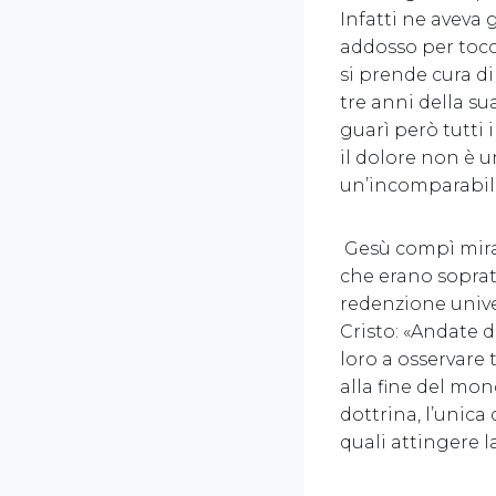
Infatti ne aveva 
addosso per tocc
si prende cura d
tre anni della su
guarì però tutti 
il dolore non è 
un’incomparabile 
Gesù compì mirac
che erano soprat
redenzione unive
Cristo: «Andate 
loro a osservare 
alla fine del mon
dottrina, l’unica 
quali attingere l