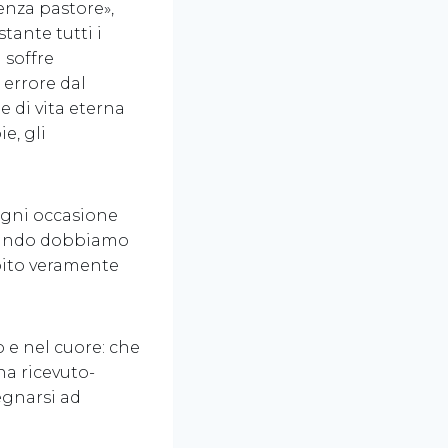
enza pastore»,
tante tutti i
 soffre
 errore dal
 di vita eterna
e, gli
 ogni occasione
quando dobbiamo
mpito veramente
o e nel cuore: che
ha ricevuto-
pegnarsi ad