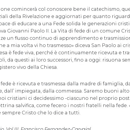
ione comincerà col conoscere bene il catechismo, quei 
iali della Rivelazione e aggiornati per quanto riguard
ace di educare a una Fede solida le generazioni crist
lava Giovanni Paolo II. La Vita di fede di un comune C
anze un flusso continuo di apprendimento e trasmission
he a mia volta vi ho trasmesso» diceva San Paolo ai cris
iesa è fede viva, perché è continuamente ricevuta e tr
oli, da questi ai loro successori, fino a oggi: risuona 
istero vivo della Chiesa.
 fede è ricevuta e trasmessa dalla madre di famiglia, d
e, dall’ impiegata, dalla commessa. Saremo buoni alto
noi cristiani ci decidessimo -ciascuno nel proprio pos
trina salvifica, come fecero i nostri fratelli nella fede.
sempre Cristo che lo dice a tutti.
io, Vol III, Francisco Fernandez-Carvajal