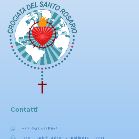
Contatti
+39 350 5311963
crociatadelsantorosario@gmail.com