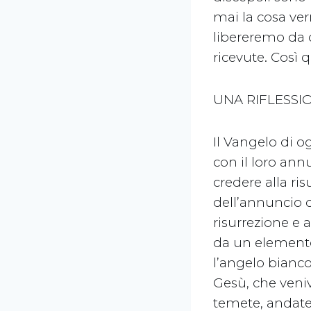
mai la cosa ver
libereremo da o
ricevute. Così q
UNA RIFLESSI
Il Vangelo di o
con il loro annun
credere alla ri
dell’annuncio d
risurrezione e 
da un elemento
l’angelo bianc
Gesù, che veniv
temete, andate 