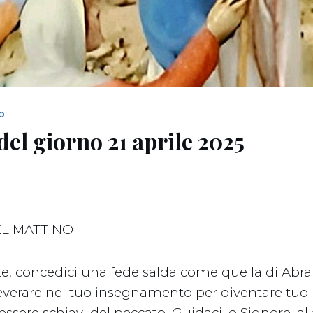
NO
del giorno 21 aprile 2025
L MATTINO
e, concedici una fede salda come quella di Abr
verare nel tuo insegnamento per diventare tuoi v
sere schiavi del peccato. Guidaci, o Signore, all