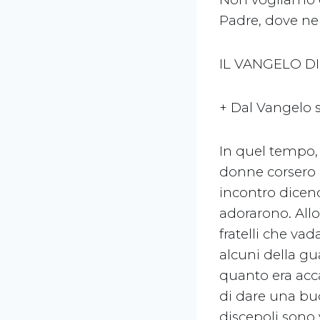
Padre, dove ne
IL VANGELO D
+ Dal Vangelo
In quel tempo, 
donne corsero a
incontro dicendo
adorarono. All
fratelli che va
alcuni della g
quanto era acca
di dare una buo
discepoli sono