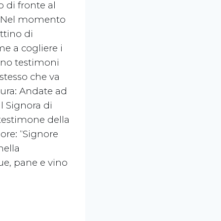
di fronte al
o. Nel momento
ttino di
me a cogliere i
tano testimoni
 stesso che va
paura: Andate ad
al Signora di
 testimone della
nore: “Signore
nella
gue, pane e vino