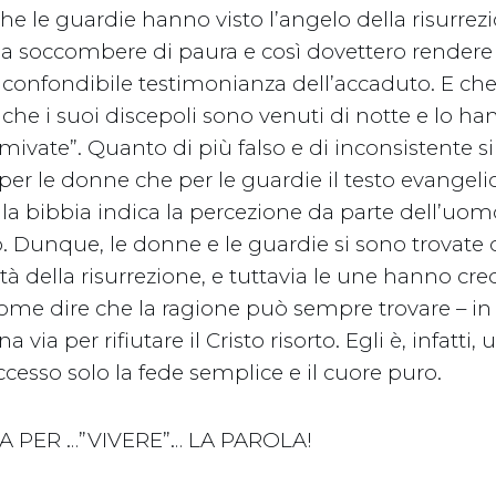
e le guardie hanno visto l’angelo della risurrez
a soccombere di paura e così dovettero rendere a
nconfondibile testimonianza dell’accaduto. E che
 che i suoi discepoli sono venuti di notte e lo h
ivate”. Quanto di più falso e di inconsistente si
 per le donne che per le guardie il testo evangeli
lla bibbia indica la percezione da parte dell’uom
. Dunque, le donne e le guardie si sono trovate d
 della risurrezione, e tuttavia le une hanno credu
 Come dire che la ragione può sempre trovare – i
a via per rifiutare il Cristo risorto. Egli è, infatti, 
esso solo la fede semplice e il cuore puro.
 PER …”VIVERE”… LA PAROLA!