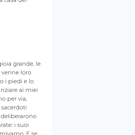
ioia grande, le
ù venne loro
o i piedi e lo
nziare ai miei
no per via,
 sacerdoti
e deliberarono
ate: i suoi
ormivamo. E se