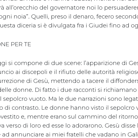
rà all’orecchio del governatore noi lo persuader
gni noia”. Quelli, preso il denaro, fecero secondo
uesta diceria si è divulgata fra i Giudei fino ad og
ONE PER TE
ggi si compone di due scene: l’apparizione di G
cio ai discepoli e il rifiuto delle autorità religiose
surrezione di Gesù, mettendo a tacere il diffonder
elle donne. Di fatto i due racconti si richiamano 
al sepolcro vuoto. Ma le due narrazioni sono lega
 di contrasto. Le donne hanno visto il sepolcro 
ovestito e, mentre erano sul cammino del ritorno
a verso di loro ed esse lo adorarono. Gesù disse 
ad annunciare ai miei fratelli che vadano in Gali