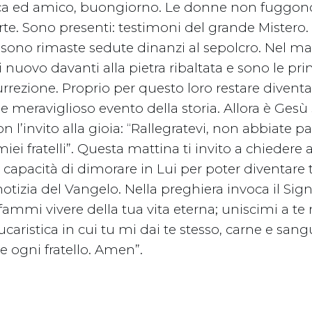
a ed amico, buongiorno. Le donne non fuggono 
orte. Sono presenti: testimoni del grande Mister
 sono rimaste sedute dinanzi al sepolcro. Nel ma
nuovo davanti alla pietra ribaltata e sono le pri
urrezione. Proprio per questo loro restare diven
e meraviglioso evento della storia. Allora è Gesù
on l’invito alla gioia: “Rallegratevi, non abbiate 
ei fratelli”. Questa mattina ti invito a chiedere 
a capacità di dimorare in Lui per poter diventare
otizia del Vangelo. Nella preghiera invoca il Sig
 fammi vivere della tua vita eterna; uniscimi a te 
caristica in cui tu mi dai te stesso, carne e san
 ogni fratello. Amen”.