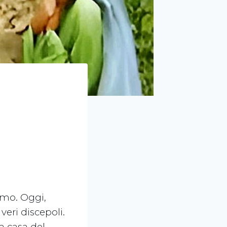
amo. Oggi,
eri discepoli.
a casa del