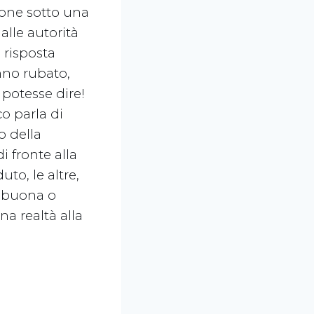
ione sotto una
lle autorità
 risposta
anno rubato,
 potesse dire!
co parla di
o della
i fronte alla
to, le altre,
n buona o
una realtà alla