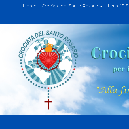
Home
Crociata del Santo Rosario
I primi 5 