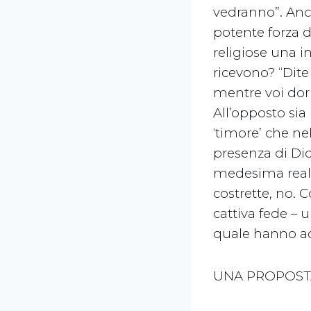
vedranno”. Anch
potente forza d
religiose una i
ricevono? “Dite
mentre voi dorm
All’opposto sia
‘timore’ che ne
presenza di Dio
medesima realtà
costrette, no.
cattiva fede – un
quale hanno acc
UNA PROPOSTA