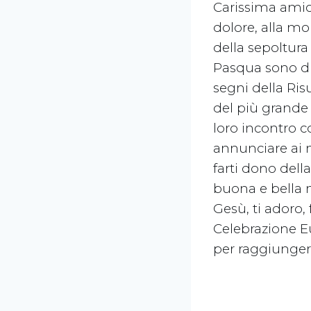
Carissima amic
dolore, alla m
della sepoltura
Pasqua sono di 
segni della Ris
del più grande 
loro incontro c
annunciare ai mi
farti dono dell
buona e bella n
Gesù, ti adoro,
Celebrazione Eu
per raggiungere