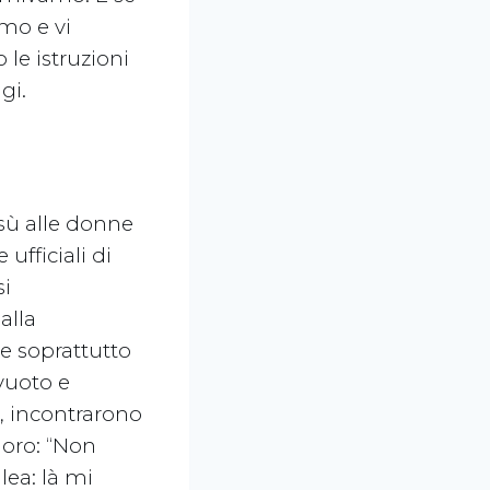
emo e vi
 le istruzioni
gi.
esù alle donne
 ufficiali di
si
alla
te soprattutto
vuoto e
, incontrarono
loro: “Non
lea: là mi