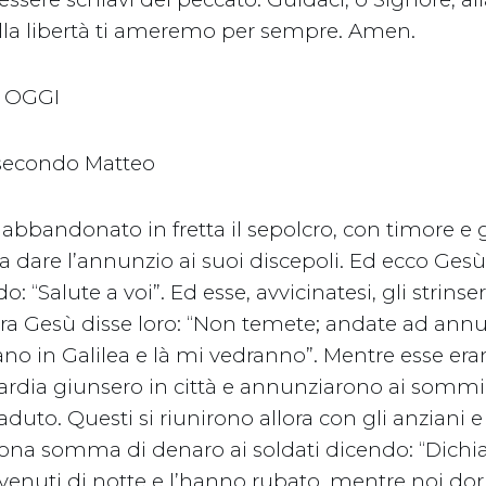
lla libertà ti ameremo per sempre. Amen.
I OGGI
 secondo Matteo
abbandonato in fretta il sepolcro, con timore e g
 dare l’annunzio ai suoi discepoli. Ed ecco Ges
: “Salute a voi”. Ed esse, avvicinatesi, gli strinser
ora Gesù disse loro: “Non temete; andate ad annu
dano in Galilea e là mi vedranno”. Mentre esse era
uardia giunsero in città e annunziarono ai sommi
duto. Questi si riunirono allora con gli anziani 
na somma di denaro ai soldati dicendo: “Dichiar
 venuti di notte e l’hanno rubato, mentre noi d