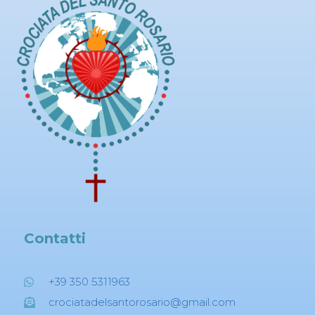
Contatti
+39 350 5311963
crociatadelsantorosario@gmail.com