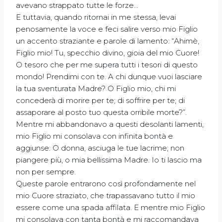
avevano strappato tutte le forze…
E tuttavia, quando ritornai in me stessa, levai
penosamente la voce e feci salire verso mio Figlio
un accento straziante e parole di lamento: “Ahimè,
Figlio mio! Tu, specchio divino, gioia del mio Cuore!
O tesoro che per me supera tutti i tesori di questo
mondo! Prendimi con te. A chi dunque vuoi lasciare
la tua sventurata Madre? O Figlio mio, chi mi
concederà di morire per te; di soffrire per te; di
assaporare al posto tuo questa orribile morte?”.
Mentre mi abbandonavo a questi desolanti lamenti,
mio Figlio mi consolava con infinita bontà e
aggiunse: O donna, asciuga le tue lacrime; non
piangere più, o mia bellissima Madre. Io ti lascio ma
non per sempre.
Queste parole entrarono così profondamente nel
mio Cuore straziato, che trapassavano tutto il mio
essere come una spada affilata. E mentre mio Figlio
mi consolava con tanta bontà e mi raccomandava