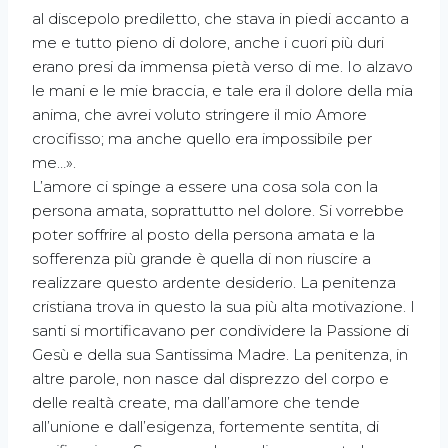
al discepolo prediletto, che stava in piedi accanto a
me e tutto pieno di dolore, anche i cuori più duri
erano presi da immensa pietà verso di me. Io alzavo
le mani e le mie braccia, e tale era il dolore della mia
anima, che avrei voluto stringere il mio Amore
crocifisso; ma anche quello era impossibile per
me…».
L’amore ci spinge a essere una cosa sola con la
persona amata, soprattutto nel dolore. Si vorrebbe
poter soffrire al posto della persona amata e la
sofferenza più grande è quella di non riuscire a
realizzare questo ardente desiderio. La penitenza
cristiana trova in questo la sua più alta motivazione. I
santi si mortificavano per condividere la Passione di
Gesù e della sua Santissima Madre. La penitenza, in
altre parole, non nasce dal disprezzo del corpo e
delle realtà create, ma dall’amore che tende
all’unione e dall’esigenza, fortemente sentita, di