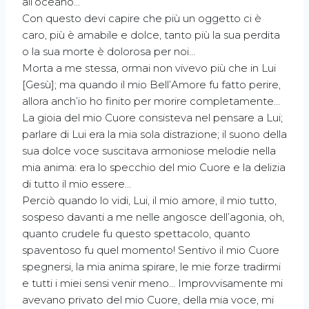
all’oceano…
Con questo devi capire che più un oggetto ci è
caro, più è amabile e dolce, tanto più la sua perdita
o la sua morte è dolorosa per noi…
Morta a me stessa, ormai non vivevo più che in Lui
[Gesù]; ma quando il mio Bell’Amore fu fatto perire,
allora anch’io ho finito per morire completamente…
La gioia del mio Cuore consisteva nel pensare a Lui;
parlare di Lui era la mia sola distrazione; il suono della
sua dolce voce suscitava armoniose melodie nella
mia anima: era lo specchio del mio Cuore e la delizia
di tutto il mio essere…
Perciò quando lo vidi, Lui, il mio amore, il mio tutto,
sospeso davanti a me nelle angosce dell’agonia, oh,
quanto crudele fu questo spettacolo, quanto
spaventoso fu quel momento! Sentivo il mio Cuore
spegnersi, la mia anima spirare, le mie forze tradirmi
e tutti i miei sensi venir meno… Improvvisamente mi
avevano privato del mio Cuore, della mia voce, mi