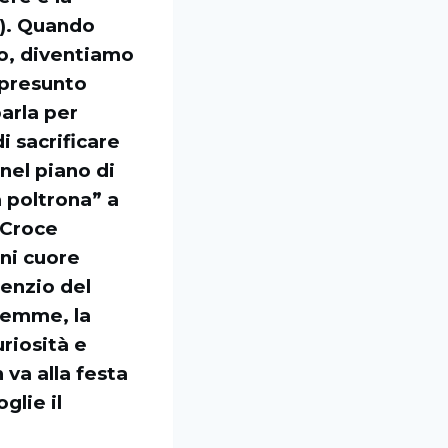
”). Quando
io, diventiamo
 presunto
arla per
i sacrificare
 nel piano di
a poltrona” a
a Croce
gni cuore
lenzio del
alemme, la
uriosità e
 va alla festa
glie il