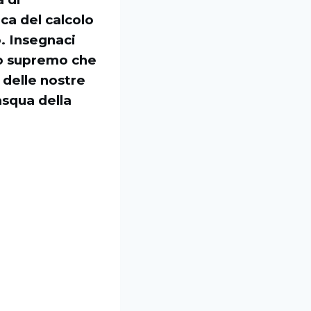
ica del calcolo
o. Insegnaci
io supremo che
o delle nostre
squa della