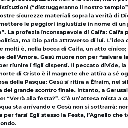
e istituzioni (“distruggeranno il nostro tempio
stre sicurezze materiali sopra la verità di D
mettere le peggiori ingiustizie in nome di un
. La profezia inconsapevole di Caifa: Caifa p
litica, ma Dio parla attraverso di lui. L’idea d
 molti è, nella bocca di Caifa, un atto cinico;
ine dell’Amore. Gesù muore non per “salvare l
r riunire i figli dispersi. Il peccato divide, l
morte di Cristo è il magnete che attira a sé o
sa della Pasqua: Gesù si ritira a Èfraim, nel si
 del grande scontro finale. Intanto, a Gerus
e: “Verrà alla festa?”. C’è un’attesa mista a c
qua sta arrivando e Gesù non si sottrarrà: non
per farsi Egli stesso la Festa, l’Agnello che to
mondo.