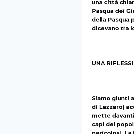
una città chia
Pasqua dei Gi
della Pasqua p
dicevano tra l
UNA RIFLESS
Siamo giunti al
di Lazzaro) ac
mette davanti
capi del popol
pericolosi. La