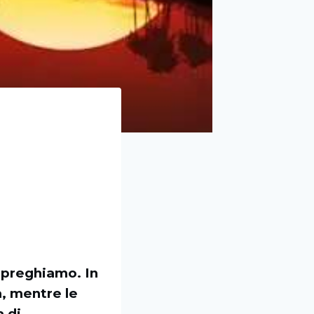
i preghiamo. In
, mentre le
a di