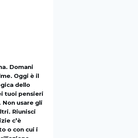
ana. Domani
me. Oggi è il
ogica dello
i tuoi pensieri
. Non usare gli
tri. Riunisci
izie c’è
o o con cui i