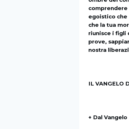
comprendere il
egoistico che 
che la tua mor
riunisce i figl
prove, sappia
nostra libera
IL VANGELO D
+ Dal Vangelo 