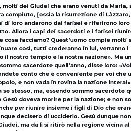
 molti dei Giudei che erano venuti da Maria, al
 compiuto, [ossia la risurrezione di Làzzaro
ni di loro andarono dai farisei e riferirono lor
o. Allora i capi dei sacerdoti e i farisei riunir
he cosa facciamo? Quest’uomo compie molti s
nuare così, tutti crederanno in lui, verranno 
 il nostro tempio e la nostra nazione». Ma un
 sommo sacerdote quell’anno, disse loro: «Vo
 rendete conto che è conveniente per voi che 
opolo, e non vada in rovina la nazione intera!
da se stesso, ma, essendo sommo sacerdote qu
 Gesù doveva morire per la nazione; e non so
che per riunire insieme i figli di Dio che eran
unque decisero di ucciderlo. Gesù dunque non
Giudei, ma da lì si ritirò nella regione vicina al