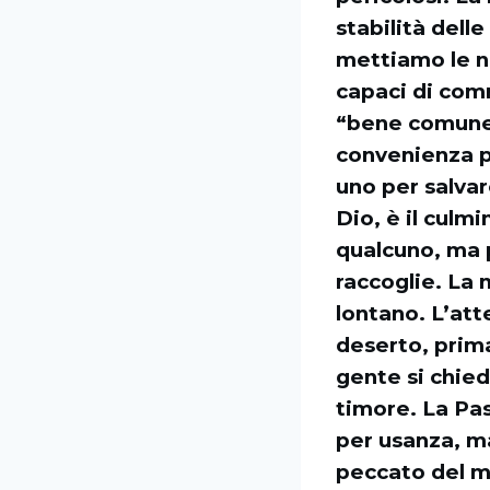
stabilità dell
mettiamo le no
capaci di com
“bene comune”
convenienza po
uno per salvare
Dio, è il culm
qualcuno, ma pe
raccoglie. La 
lontano. L’atte
deserto, prima
gente si chied
timore. La Pas
per usanza, ma 
peccato del 