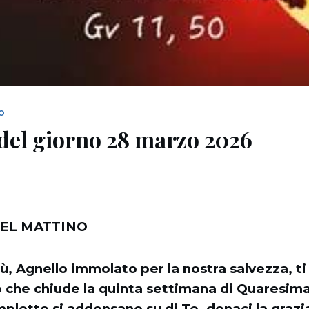
NO
del giorno 28 marzo 2026
EL MATTINO
, Agnello immolato per la nostra salvezza, t
 che chiude la quinta settimana di Quaresima
lotto si addensano su di Te, donaci la grazi