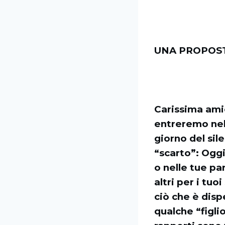
UNA PROPOST
Carissima ami
entreremo nel
giorno del sil
“scarto”: Oggi
o nelle tue pa
altri per i tuo
ciò che è disp
qualche “figli