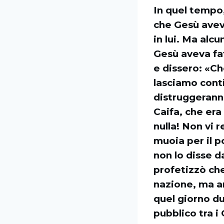
In quel tempo,
che Gesù aveva
in lui. Ma alcu
Gesù aveva fatt
e dissero: «C
lasciamo conti
distruggeranno
Caifa, che era
nulla! Non vi
muoia per il p
non lo disse 
profetizzò che
nazione, ma an
quel giorno d
pubblico tra i 