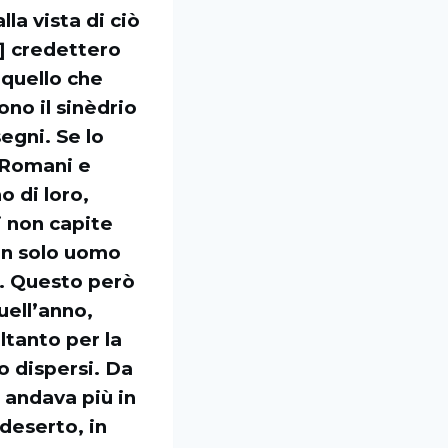
la vista di ciò
,] credettero
o quello che
ono il sinèdrio
egni. Se lo
i Romani e
o di loro,
i non capite
un solo uomo
». Questo però
ell’anno,
ltanto per la
o dispersi. Da
 andava più in
 deserto, in