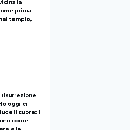
icina la
lemme prima
 nel tempio,
a risurrezione
lo oggi ci
de il cuore: I
scono come
ere e la