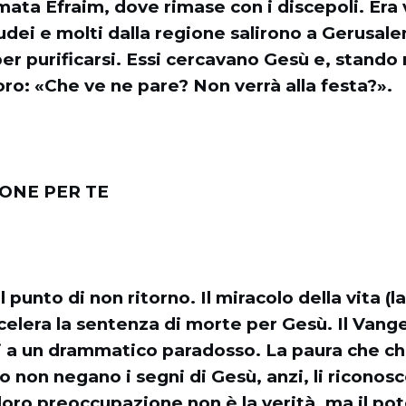
mata Èfraim, dove rimase con i discepoli. Era v
udei e molti dalla regione salirono a Gerusa
er purificarsi. Essi cercavano Gesù e, stando
oro: «Che ve ne pare? Non verrà alla festa?».
IONE PER TE
 punto di non ritorno. Il miracolo della vita (l
celera la sentenza di morte per Gesù. Il Vange
 a un drammatico paradosso. La paura che chiu
o non negano i segni di Gesù, anzi, li ricono
 loro preoccupazione non è la verità, ma il pot