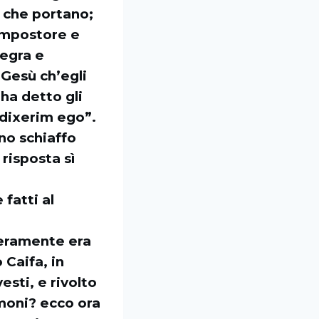
, che portano;
 impostore e
legra e
 Gesù ch’egli
ha detto gli
 dixerim ego”.
no schiaffo
risposta sì
fatti al
 veramente era
ò Caifa, in
vesti, e rivolto
imoni? ecco ora