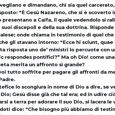
svegliano e dimandano, chi sia quel carcerato
isposto: “È Gesù Nazareno, che si è scoverto
 presentano a Caifa, il quale vedendolo si ral
’ suoi discepoli e della sua dottrina. Risponde
palese; onde chiama in testimonio di quel che 
 che gli stavano intorno: “Ecce hi sciunt, quae
a risposta uno de’ ministri lo percuote con u
ic respondes pontifici?” Ma oh Dio! come una 
eta merita un affronto sì grande?
oi tutto soffrite per pagare gli affronti da me 
Padre.
pontefice lo scongiura in nome di Dio a dire, se
di Dio; Gesù disse già che tal era; ed in udire ci
rsi a terra per adorare il suo Dio, si lacera le 
erdoti dice: “Che bisogno più abbiamo di test