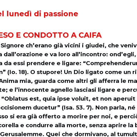
el lunedì di passione
ESO E CONDOTTO A CAIFA
l Signore ch’erano già vicini i giudei, che veni
za dall’orazione e va loro all’incontro: ond’egli
fa da essi prendere e ligare: “Comprehenderu
” (Io. 18). O stupore! Un Dio ligato come un r
nima mia, guarda come altri gli afferra le mani,
ote; e l’innocente agnello lasciasi ligare e per
. “Oblatus est, quia ipse voluit, et non aperui
occisionem ducetur” (Isa. 53. 7). Non parla, né
so si era già offerto a morire per noi, e perciò
corella e condurre alla morte, senza aprire la
n Gerusalemme. Quei che dormivano, al tumult