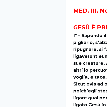
MED. III. N
GESÙ È PR
I° – Sapendo i
pigliarlo, s’al
ripugnare, si 
ligaverunt eum
sue creature! A
altri lo percu
voglia, e tace
Sicut ovis ad 
poich’egli stes
ligare qual pe
ligato Gesù i