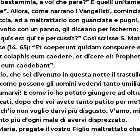
 bestemmia, a voi che pare?” E quelli unitam
e”. Allora, come narrano i Vangelisti, cominci
accia, ed a maltrattarlo con guanciate e pugni,
 volto con un panno, gli diceano per ischerno
 quis est qui te percussit?” Così scrisse S. Ma
se (14. 65): “Et coeperunt quidam conspuere 
t colaphis eum caedere, et dicere ei: Prophet
is eum caedebant”.
o, che sei divenuto in questa notte il trastull
 come possono gli uomini vedervi tanto umilia
amarvi! E come io ho potuto giungere ad oltr
ccati, dopo che voi avete tanto patito per me
ch’io non voglio darvi più disgusto. V’amo,
to più d’ogni male di avervi disprezzato.
ria, pregate il vostro Figlio maltrattato ch