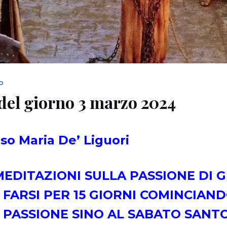
NO
del giorno 3 marzo 2024
nso Maria
De’ Liguori
MEDITAZIONI SULLA PASSIONE DI 
 FARSI PER 15 GIORNI COMINCIAN
 PASSIONE SINO AL SABATO SANT