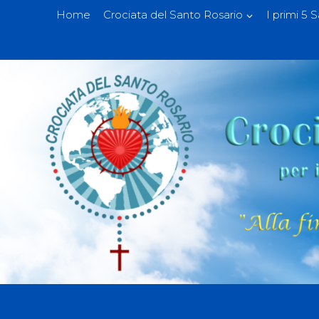
Home
Crociata del Santo Rosario
I primi 5 