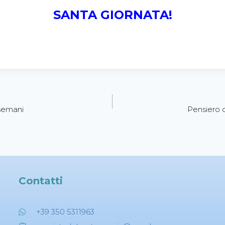
SANTA GIORNATA!
semani
Pensiero 
Contatti
+39 350 5311963