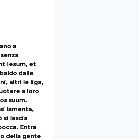
vano a
, senza
nt Iesum, et
ibaldo dalle
 altri le liga,
cuotere a loro
t os suum.
 si lamenta,
 si lascia
 bocca. Entra
o della gente