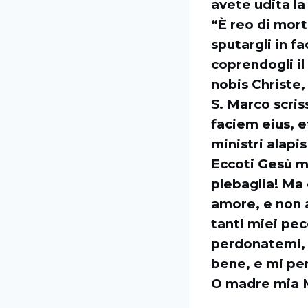
avete udita la
“È reo di mort
sputargli in f
coprendogli il
nobis Christe,
S. Marco scris
faciem eius, e
ministri alap
Eccoti Gesù mi
plebaglia! Ma
amore, e non 
tanti miei pe
perdonatemi, 
bene, e mi pen
O madre mia Ma