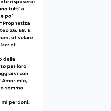
ente risposero:
ano tutti a
 e poi
: “Prophetiza
tteo 26. 68. E
eum, et velare
iza: et
o della
to per loro
aggiarvi con
? Amor mio,
 mio sommo
e mi perdoni.