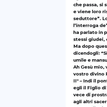
che passa, si 
e viene loro r
seduttore”. Lo
l’interroga de
ha parlato in 
stessi giudei,
Ma dopo quest
dicendogli: “S
umile e mansu
Ah Gesù mio, v
vostro divino 
II° – Indi il 
egli il Figlio 
vece di prostra
agli altri sac