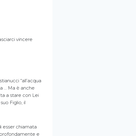
asciarci vincere
stianucci “all’acqua
arca … Ma è anche
ta a stare con Lei
o Figlio, il
di esser chiamata
iù profondamente e