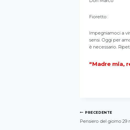
Don Marco
Fioretto:
Impegniamoci a vinc
sensi. Oggi per amo
è necessario. Ripe
“Madre mia, re
PRECEDENTE
Pensiero del giorno 29