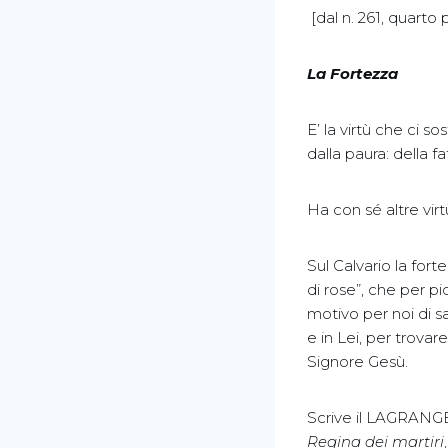
[dal n. 261, quarto
La Fortezza
E’ la virtù che ci s
dalla paura: della f
Ha con sé altre vir
Sul Calvario la fort
di rose”, che per pi
motivo per noi di s
e in Lei, per trovar
Signore Gesù.
Scrive il LAGRANGE:
Regina dei martiri