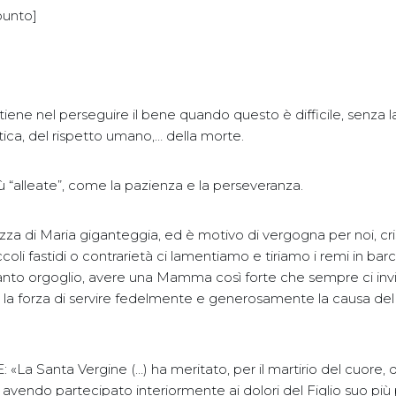
 punto]
ostiene nel perseguire il bene quando questo è difficile, senza l
atica, del rispetto umano,… della morte.
tù “alleate”, come la pazienza e la perseveranza.
ezza di Maria giganteggia, ed è motivo di vergogna per noi, cri
ccoli fastidi o contrarietà ci lamentiamo e tiriamo i remi in b
anto orgoglio, avere una Mamma così forte che sempre ci invi
e la forza di servire fedelmente e generosamente la causa del su
 «La Santa Vergine (…) ha meritato, per il martirio del cuore, 
, avendo partecipato interiormente ai dolori del Figlio suo p