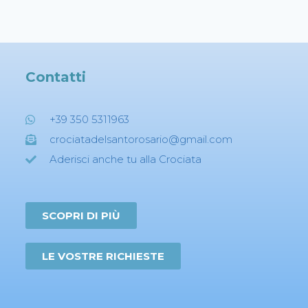
Contatti
+39 350 5311963
crociatadelsantorosario@gmail.com
Aderisci anche tu alla Crociata
SCOPRI DI PIÙ
LE VOSTRE RICHIESTE