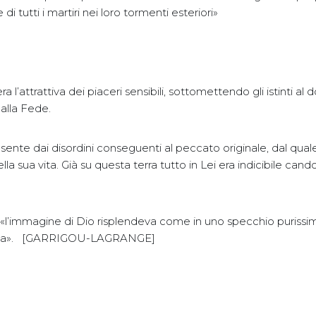
 tutti i martiri nei loro tormenti esteriori»
a l’attrattiva dei piaceri sensibili, sottomettendo gli istinti al 
dalla Fede.
ente dai disordini conseguenti al peccato originale, dal quale
lla sua vita. Già su questa terra tutto in Lei era indicibile can
«l’immagine di Dio risplendeva come in uno specchio purissi
una». [GARRIGOU-LAGRANGE]