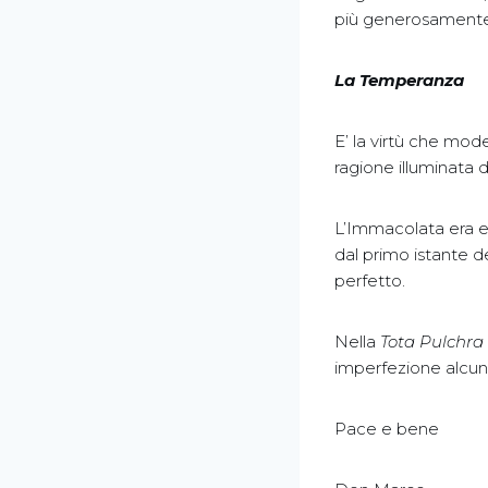
più generosamente di
La Temperanza
E’ la virtù che moder
ragione illuminata 
L’Immacolata era es
dal primo istante de
perfetto.
Nella
Tota
Pulchra
imperfezione alc
Pace e bene