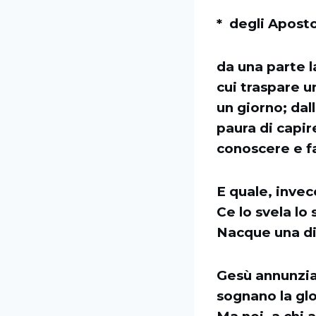
* degli Aposto
da una parte l
cui traspare u
un giorno; dal
paura di capir
conoscere e fa
E quale, invec
Ce lo svela lo
Nacque una dis
Gesù annunzia 
sognano la gl