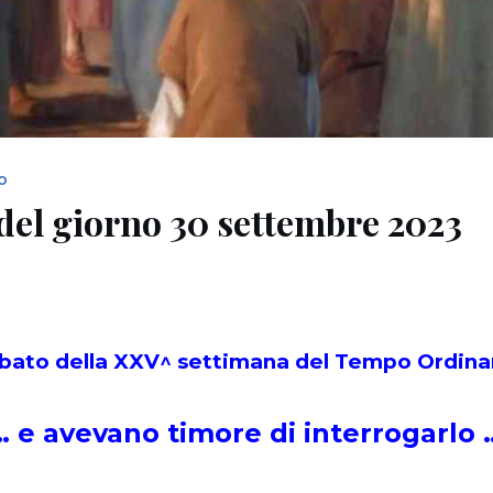
NO
del giorno 30 settembre 2023
bato della XXV^ settimana del Tempo Ordina
… e avevano timore di interrogarlo 