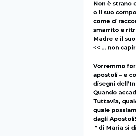
Non è strano c
o il suo comp
come ci raccon
smarrito e rit
Madre e il su
<< … non capir
Vorremmo fors
apostoli – e c
disegni dell’I
Quando accadd
Tuttavia, qual
quale possiam
dagli Apostoli
* di Maria si 