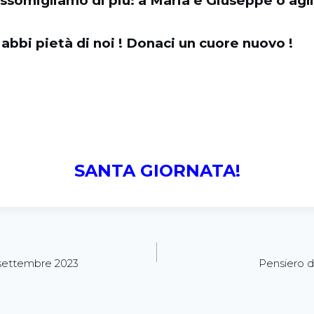
assomigliamo di più: a Maria e Giuseppe o agli
abbi pietà di noi ! Donaci un cuore nuovo !
SANTA GIORNATA!
 settembre 2023
Pensiero d