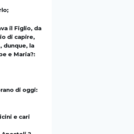
lo;
a il Figlio, da
io di capire,
e, dunque, la
ppe e Maria?:
brano di oggi:
cini e cari