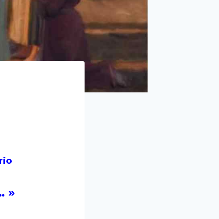
rio
… »