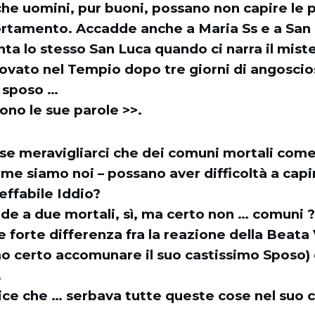
he uomini, pur buoni, possano non capire le 
ortamento. Accadde anche a Maria Ss e a San
ta lo stesso San Luca quando ci narra il mist
rovato nel Tempio dopo tre giorni di angoscio
o sposo …
ono le sue parole >>.
e meravigliarci che dei comuni mortali come 
ome siamo noi – possano aver difficoltà a capir
neffabile Iddio?
e a due mortali, sì, ma certo non … comuni ?
e forte differenza fra la reazione della Beata 
o certo accomunare il suo castissimo Sposo) 
!
dice che … serbava tutte queste cose nel suo 