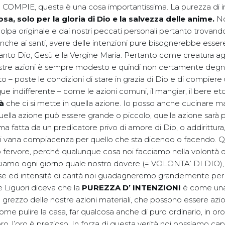
COMPIE, questa è una cosa importantissima. La purezza di i
sa, solo per la gloria di Dio e la salvezza delle anime.
No
 colpa originale e dai nostri peccati personali pertanto trovand
anche ai santi, avere delle intenzioni pure bisognerebbe ess
ltanto Dio, Gesù e la Vergine Maria. Pertanto come creatura agli
ostre azioni è sempre modesto e quindi non certamente degno 
to – poste le condizioni di stare in grazia di Dio e di compier
e indifferente – come le azioni comuni, il mangiar, il bere etc
tà
che ci si mette in quella azione. Io posso anche cucinare ma
ella azione può essere grande o piccolo, quella azione sarà p
ima fatta da un predicatore privo di amore di Dio, o addirittura
 di vana compiacenza per quello che sta dicendo o facendo. 
 fervore, perché qualunque cosa noi facciamo nella volontà d
ciamo ogni giorno quale nostro dovere (= VOLONTA’ DI DIO),
e ed intensità di carità noi guadagneremo grandemente per il
e Liguori diceva che la
PUREZZA D’ INTENZIONI
è come una 
l grezzo delle nostre azioni materiali, che possono essere azi
ome pulire la casa, far qualcosa anche di puro ordinario, in or
ro, l’oro è prezioso. In forza di questa verità noi possiamo ca