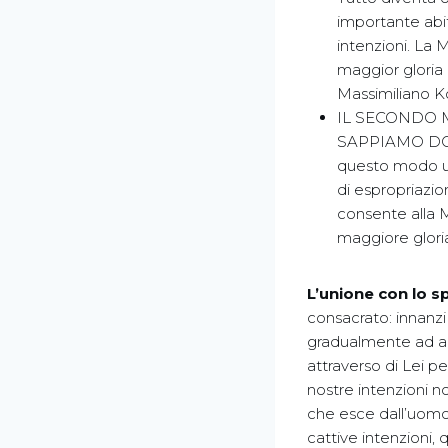
importante abi
intenzioni. La 
maggior gloria
Massimiliano Ko
IL SECONDO 
SAPPIAMO DOV
questo modo une
di espropriazio
consente alla M
maggiore glori
L’unione con lo sp
consacrato: innanz
gradualmente ad agi
attraverso di Lei pe
nostre intenzioni n
che esce dall’uomo
cattive intenzioni, 