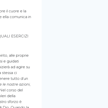
 il cuore e la
e ella comunica in
UALI ESERCIZI
rito, alle proprie
si e guidati
izierà ad agire su
 stessa ci
enere tutto d’un
e le nostre azioni,
Nel corso del
leri della
stro sforzo è
 di Dio. Quando la