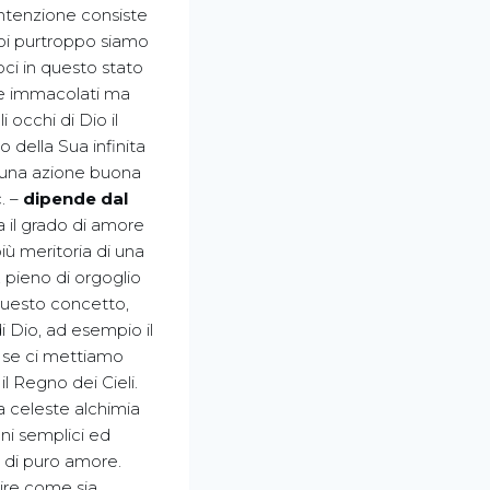
ntenzione consiste
i purtroppo siamo
oci in questo stato
ere immacolati ma
 occhi di Dio il
della Sua infinita
e una azione buona
. –
dipende dal
 il grado di amore
iù meritoria di una
, pieno di orgoglio
Questo concetto,
i Dio, ad esempio il
 se ci mettiamo
 Regno dei Cieli.
celeste alchimia
oni semplici ed
o di puro amore.
pire come sia