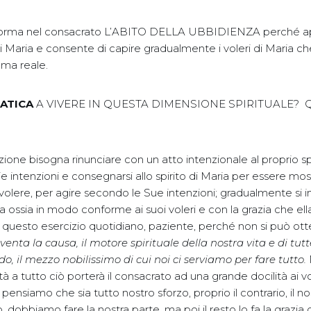
forma nel consacrato L’ABITO DELLA UBBIDIENZA perché apre
di Maria e consente di capire gradualmente i voleri di Maria ch
 ma reale.
RATICA
A VIVERE IN QUESTA DIMENSIONE SPIRITUALE? Q
zione bisogna rinunciare con un atto intenzionale al proprio spi
ie intenzioni e consegnarsi allo spirito di Maria per essere mos
volere, per agire secondo le Sue intenzioni; gradualmente si in
a ossia in modo conforme ai suoi voleri e con la grazia che ella
questo esercizio quotidiano, paziente, perché non si può ott
venta la causa, il motore spirituale della nostra vita e di tutt
o, il mezzo nobilissimo di cui noi ci serviamo per fare tutto.
à a tutto ciò porterà il consacrato ad una grande docilità ai vo
nsiamo che sia tutto nostro sforzo, proprio il contrario, il no
, dobbiamo fare la nostra parte, ma poi il resto lo fa la grazia