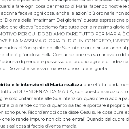
tuarsi a fare ogni cosa per mezzo di Maria, facendo nostre le
Madonna faceva ogni cosa, anche le azioni più ordinarie non sol
 di Dio ma della “maximam Dei gloriam” questa espressione p
lbe che diceva “dobbiamo fare tutto per la massima gloria di
MOTIVO PER CUI DOBBIAMO FARE TUTTO PER MARIA È 
E È LA MASSIMA GLORIA DI DIO, IN CONCRETO, INVECE 
ndosi al Suo spirito ed alle Sue intenzioni e rinunciando al 
ne che è già incluso nella Consacrazione ma va rinnovato di fr
adonna di prendere possesso del proprio agire e di indirizzar
a di Dio anche se essa rimane sconosciuta e ignota.
irito e le intenzioni di Maria
realizza
due effetti fondament
i tutto la DIPENDENZA DA MARIA, con questo esercizio si i
re solo unitamente alle Sue intenzioni quasi che si abbia pau
rché ci si rende conto di quanto sia facile sporcare il proprio 
on sono pure. Ricordiamoci cosa disse Gesù sulle cose pure ed
 che lo rende impuro non ciò che entra!” Quando dal cuore 
qualsiasi cosa si faccia diventa marcia.