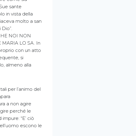
 Sue sante
o in vista della
iaceva molto a san
 Dio”.
CHE NOI NON
MARIA LO SA. In
proprio con un atto
equente, si
lo, almeno alla
ali per l’animo del
mpara
ra a non agire
agire perché le
 impure: “E’ ciò
dell’uomo escono le