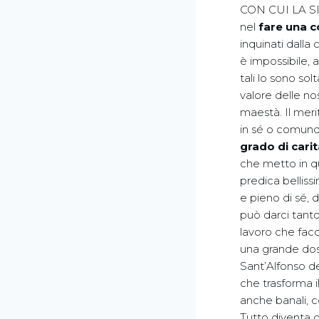
CON CUI LA SI 
nel
fare una co
inquinati dalla
è impossibile, 
tali lo sono so
valore delle n
maestà. Il meri
in sé o comunqu
grado di cari
che metto in qu
predica belliss
e pieno di sé,
può darci tanto
lavoro che fac
una grande dos
Sant’Alfonso d
che trasforma i
anche banali, c
Tutto diventa o